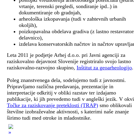
postopki vrednotenja arheološkega potenciala (jedrn
vrtanje, terenski pregledi, sondiranje ipd..) in
dokumentiranje ob gradnjah,
arheološka izkopavanja (tudi v zahtevnih urbanih
okoljih),
poizkopavalna obdelava gradiva (z lastno restavrato
delavnico),
izdelava konservatorskih načrtov in načrtov upravlja
Leta 2011 je podjetje Arhej d.o.o. pri Javni agenciji za
raziskovalno dejavnost Slovenije registriralo svojo lastno
raziskovalno-razvojno skupino,
Inštitut za geoarheologijo
.
Poleg znanstvenega dela, sodelujemo tudi z javnostmi.
Pripravljamo različna predavanja, prezentacije in
interpretacije odkritij v obliki razstav ter izdajamo
publikacije, ki jih prevedemo tudi v angleški jezik. V okv
Točke za raziskovanje preteklosti (TRAP)
smo oblikovali
številne izobraževalne aktivnosti, s katerimi naše znanje
širimo tudi med otroke in mladostnike.