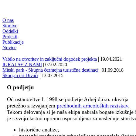
O nas
Storitve
Oddelki
Projekti
Publikacije
Novice
Vabilo na otvoritev in zaključni dogodek projekta
| 19.04.2021
IGRAJ SE Z NAMI
| 07.02.2020
Mitski park - Skupna čezmejna turistična destinaci
| 01.09.2018
Škocjan pri Divači
| 13.07.2015
O podjetju
Od ustanovitve l. 1998 se podjetje Arhej d.o.o. ukvarja
pretežno z izvajanjem
predhodnih arheoloških raziskav
.
Tekom delovanja si je naša ekipa nabrala bogate izkušnje 
je s svojo lastno opremo usposobljena za naslednje storitv
historične analize,