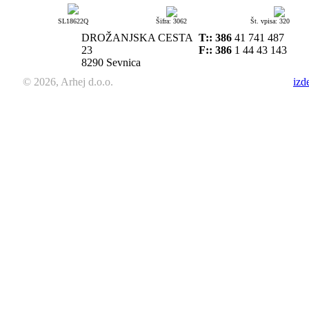
SL18622Q
Šifra: 3062
Št. vpisa: 320
DROŽANJSKA CESTA
T::
386
41 741 487
23
F:: 386
1 44 43 143
8290 Sevnica
© 2026, Arhej d.o.o.
izd