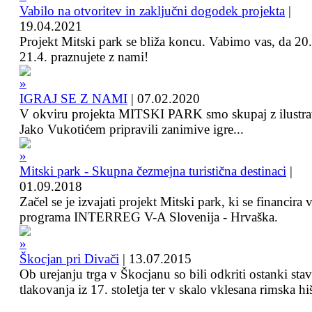
Vabilo na otvoritev in zaključni dogodek projekta
|
19.04.2021
Projekt Mitski park se bliža koncu. Vabimo vas, da 20.
21.4. praznujete z nami!
IGRAJ SE Z NAMI
|
07.02.2020
V okviru projekta MITSKI PARK smo skupaj z ilustra
Jako Vukotićem pripravili zanimive igre...
Mitski park - Skupna čezmejna turistična destinaci
|
01.09.2018
Začel se je izvajati projekt Mitski park, ki se financira 
programa INTERREG V-A Slovenija - Hrvaška.
Škocjan pri Divači
|
13.07.2015
Ob urejanju trga v Škocjanu so bili odkriti ostanki sta
tlakovanja iz 17. stoletja ter v skalo vklesana rimska hi