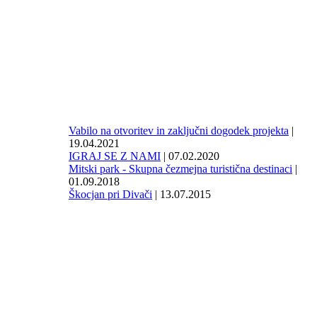
Vabilo na otvoritev in zaključni dogodek projekta
|
19.04.2021
IGRAJ SE Z NAMI
| 07.02.2020
Mitski park - Skupna čezmejna turistična destinaci
|
01.09.2018
Škocjan pri Divači
| 13.07.2015