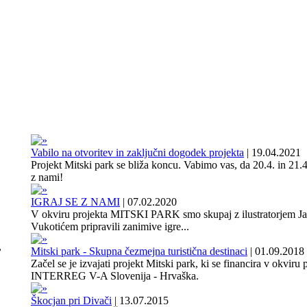
Vabilo na otvoritev in zaključni dogodek projekta
|
19.04.2021
Projekt Mitski park se bliža koncu. Vabimo vas, da 20.4. in 21.4
z nami!
IGRAJ SE Z NAMI
|
07.02.2020
V okviru projekta MITSKI PARK smo skupaj z ilustratorjem J
Vukotićem pripravili zanimive igre...
,
Mitski park - Skupna čezmejna turistična destinaci
|
01.09.2018
Začel se je izvajati projekt Mitski park, ki se financira v okviru
INTERREG V-A Slovenija - Hrvaška.
Škocjan pri Divači
|
13.07.2015