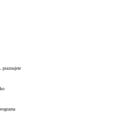
. praznujete
ako
 programa