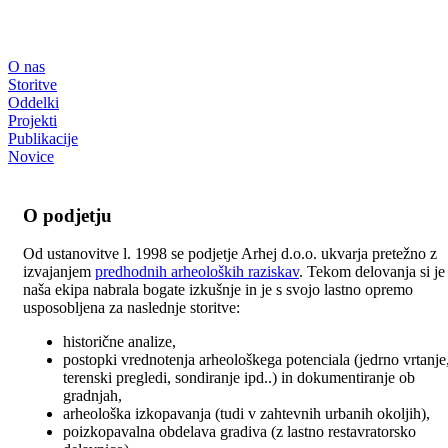
O nas
Storitve
Oddelki
Projekti
Publikacije
Novice
O podjetju
Od ustanovitve l. 1998 se podjetje Arhej d.o.o. ukvarja pretežno z
izvajanjem
predhodnih arheoloških raziskav
. Tekom delovanja si je
naša ekipa nabrala bogate izkušnje in je s svojo lastno opremo
usposobljena za naslednje storitve:
historične analize,
postopki vrednotenja arheološkega potenciala (jedrno vrtanje
terenski pregledi, sondiranje ipd..) in dokumentiranje ob
gradnjah,
arheološka izkopavanja (tudi v zahtevnih urbanih okoljih),
poizkopavalna obdelava gradiva (z lastno restavratorsko