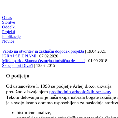
O nas
Storitve
Oddelki
Projekti
Publikacije
Novice
Vabilo na otvoritev in zaključni dogodek projekta
| 19.04.2021
IGRAJ SE Z NAMI
| 07.02.2020
Mitski park - Skupna čezmejna turistična destinaci
| 01.09.2018
Škocjan pri Divači
| 13.07.2015
O podjetju
Od ustanovitve l. 1998 se podjetje Arhej d.o.o. ukvarja
pretežno z izvajanjem
predhodnih arheoloških raziskav
.
Tekom delovanja si je naša ekipa nabrala bogate izkušnje 
je s svojo lastno opremo usposobljena za naslednje storitv
historične analize,