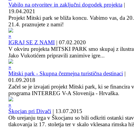
Vabilo na otvoritev in zaključni dogodek projekta
|
19.04.2021
Projekt Mitski park se bliža koncu. Vabimo vas, da 20.
21.4. praznujete z nami!
IGRAJ SE Z NAMI
|
07.02.2020
V okviru projekta MITSKI PARK smo skupaj z ilustra
Jako Vukotićem pripravili zanimive igre...
Mitski park - Skupna čezmejna turistična destinaci
|
01.09.2018
Začel se je izvajati projekt Mitski park, ki se financira 
programa INTERREG V-A Slovenija - Hrvaška.
Škocjan pri Divači
|
13.07.2015
Ob urejanju trga v Škocjanu so bili odkriti ostanki sta
tlakovanja iz 17. stoletja ter v skalo vklesana rimska hi