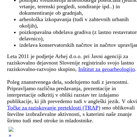
postopki vrednotenja arheološkega potenciala (jedrn
vrtanje, terenski pregledi, sondiranje ipd..) in
dokumentiranje ob gradnjah,
arheološka izkopavanja (tudi v zahtevnih urbanih
okoljih),
poizkopavalna obdelava gradiva (z lastno restavrato
delavnico),
izdelava konservatorskih načrtov in načrtov upravlja
Leta 2011 je podjetje Arhej d.o.o. pri Javni agenciji za
raziskovalno dejavnost Slovenije registriralo svojo lastno
raziskovalno-razvojno skupino,
Inštitut za geoarheologijo
.
Poleg znanstvenega dela, sodelujemo tudi z javnostmi.
Pripravljamo različna predavanja, prezentacije in
interpretacije odkritij v obliki razstav ter izdajamo
publikacije, ki jih prevedemo tudi v angleški jezik. V okv
Točke za raziskovanje preteklosti (TRAP)
smo oblikovali
številne izobraževalne aktivnosti, s katerimi naše znanje
širimo tudi med otroke in mladostnike.