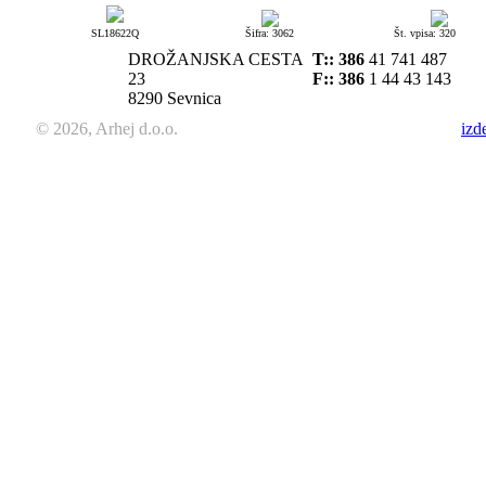
SL18622Q
Šifra: 3062
Št. vpisa: 320
DROŽANJSKA CESTA
T::
386
41 741 487
23
F:: 386
1 44 43 143
8290 Sevnica
© 2026, Arhej d.o.o.
izd