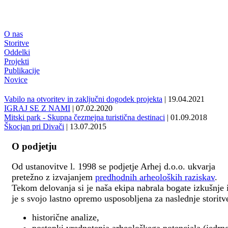
O nas
Storitve
Oddelki
Projekti
Publikacije
Novice
Vabilo na otvoritev in zaključni dogodek projekta
| 19.04.2021
IGRAJ SE Z NAMI
| 07.02.2020
Mitski park - Skupna čezmejna turistična destinaci
| 01.09.2018
Škocjan pri Divači
| 13.07.2015
O podjetju
Od ustanovitve l. 1998 se podjetje Arhej d.o.o. ukvarja
pretežno z izvajanjem
predhodnih arheoloških raziskav
.
Tekom delovanja si je naša ekipa nabrala bogate izkušnje 
je s svojo lastno opremo usposobljena za naslednje storitv
historične analize,