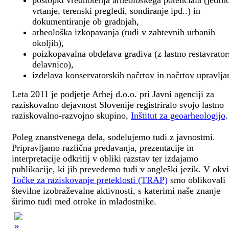
postopki vrednotenja arheološkega potenciala (jedrn
vrtanje, terenski pregledi, sondiranje ipd..) in
dokumentiranje ob gradnjah,
arheološka izkopavanja (tudi v zahtevnih urbanih
okoljih),
poizkopavalna obdelava gradiva (z lastno restavrato
delavnico),
izdelava konservatorskih načrtov in načrtov upravlja
Leta 2011 je podjetje Arhej d.o.o. pri Javni agenciji za
raziskovalno dejavnost Slovenije registriralo svojo lastno
raziskovalno-razvojno skupino,
Inštitut za geoarheologijo
.
Poleg znanstvenega dela, sodelujemo tudi z javnostmi.
Pripravljamo različna predavanja, prezentacije in
interpretacije odkritij v obliki razstav ter izdajamo
publikacije, ki jih prevedemo tudi v angleški jezik. V okv
Točke za raziskovanje preteklosti (TRAP)
smo oblikovali
številne izobraževalne aktivnosti, s katerimi naše znanje
širimo tudi med otroke in mladostnike.