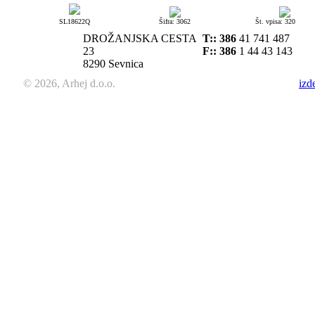
SL18622Q
Šifra: 3062
Št. vpisa: 320
DROŽANJSKA CESTA
T::
386
41 741 487
23
F:: 386
1 44 43 143
8290 Sevnica
© 2026, Arhej d.o.o.
izd