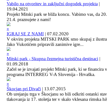
Vabilo na otvoritev in zaključni dogodek projekta
|
19.04.2021
Projekt Mitski park se bliža koncu. Vabimo vas, da 20.
21.4. praznujete z nami!
IGRAJ SE Z NAMI
|
07.02.2020
V okviru projekta MITSKI PARK smo skupaj z ilustra
Jako Vukotićem pripravili zanimive igre...
Mitski park - Skupna čezmejna turistična destinaci
|
01.09.2018
Začel se je izvajati projekt Mitski park, ki se financira 
programa INTERREG V-A Slovenija - Hrvaška.
Škocjan pri Divači
|
13.07.2015
Ob urejanju trga v Škocjanu so bili odkriti ostanki sta
tlakovanja iz 17. stoletja ter v skalo vklesana rimska hi