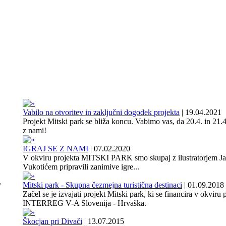
Vabilo na otvoritev in zaključni dogodek projekta
|
19.04.2021
Projekt Mitski park se bliža koncu. Vabimo vas, da 20.4. in 21.4
z nami!
IGRAJ SE Z NAMI
|
07.02.2020
V okviru projekta MITSKI PARK smo skupaj z ilustratorjem J
Vukotićem pripravili zanimive igre...
,
Mitski park - Skupna čezmejna turistična destinaci
|
01.09.2018
Začel se je izvajati projekt Mitski park, ki se financira v okviru
INTERREG V-A Slovenija - Hrvaška.
Škocjan pri Divači
|
13.07.2015