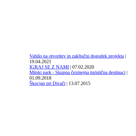
Vabilo na otvoritev in zaključni dogodek projekta
|
19.04.2021
IGRAJ SE Z NAMI
| 07.02.2020
Mitski park - Skupna čezmejna turistična destinaci
|
01.09.2018
Škocjan pri Divači
| 13.07.2015