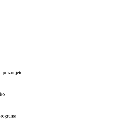
. praznujete
ako
 programa