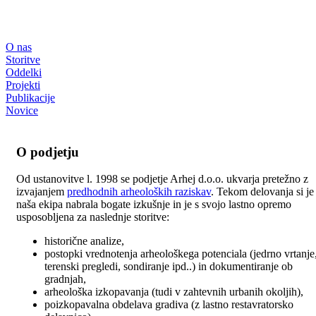
O nas
Storitve
Oddelki
Projekti
Publikacije
Novice
O podjetju
Od ustanovitve l. 1998 se podjetje Arhej d.o.o. ukvarja pretežno z
izvajanjem
predhodnih arheoloških raziskav
. Tekom delovanja si je
naša ekipa nabrala bogate izkušnje in je s svojo lastno opremo
usposobljena za naslednje storitve:
historične analize,
postopki vrednotenja arheološkega potenciala (jedrno vrtanje
terenski pregledi, sondiranje ipd..) in dokumentiranje ob
gradnjah,
arheološka izkopavanja (tudi v zahtevnih urbanih okoljih),
poizkopavalna obdelava gradiva (z lastno restavratorsko