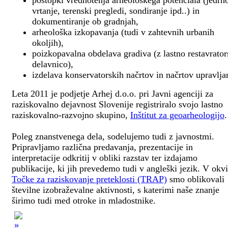
postopki vrednotenja arheološkega potenciala (jedrn
vrtanje, terenski pregledi, sondiranje ipd..) in
dokumentiranje ob gradnjah,
arheološka izkopavanja (tudi v zahtevnih urbanih
okoljih),
poizkopavalna obdelava gradiva (z lastno restavrato
delavnico),
izdelava konservatorskih načrtov in načrtov upravlja
Leta 2011 je podjetje Arhej d.o.o. pri Javni agenciji za
raziskovalno dejavnost Slovenije registriralo svojo lastno
raziskovalno-razvojno skupino,
Inštitut za geoarheologijo
.
Poleg znanstvenega dela, sodelujemo tudi z javnostmi.
Pripravljamo različna predavanja, prezentacije in
interpretacije odkritij v obliki razstav ter izdajamo
publikacije, ki jih prevedemo tudi v angleški jezik. V okv
Točke za raziskovanje preteklosti (TRAP)
smo oblikovali
številne izobraževalne aktivnosti, s katerimi naše znanje
širimo tudi med otroke in mladostnike.