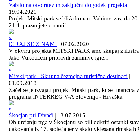
Vabilo na otvoritev in zaključni dogodek projekta
|
19.04.2021
Projekt Mitski park se bliža koncu. Vabimo vas, da 20.
21.4. praznujete z nami!
IGRAJ SE Z NAMI
|
07.02.2020
V okviru projekta MITSKI PARK smo skupaj z ilustra
Jako Vukotićem pripravili zanimive igre...
Mitski park - Skupna čezmejna turistična destinaci
|
01.09.2018
Začel se je izvajati projekt Mitski park, ki se financira 
programa INTERREG V-A Slovenija - Hrvaška.
Škocjan pri Divači
|
13.07.2015
Ob urejanju trga v Škocjanu so bili odkriti ostanki sta
tlakovanja iz 17. stoletja ter v skalo vklesana rimska hi