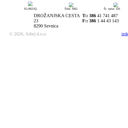
SL18622Q
Šifra: 3062
Št. vpisa: 320
DROŽANJSKA CESTA
T::
386
41 741 487
23
F:: 386
1 44 43 143
8290 Sevnica
© 2026, Arhej d.o.o.
izd