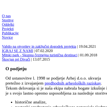
O nas
Storitve
Oddelki
Projekti
Publikacije
Novice
Vabilo na otvoritev in zaključni dogodek projekta
| 19.04.2021
IGRAJ SE Z NAMI
| 07.02.2020
Mitski park - Skupna čezmejna turistična destinaci
| 01.09.2018
Škocjan pri Divači
| 13.07.2015
O podjetju
Od ustanovitve l. 1998 se podjetje Arhej d.o.o. ukvarja
pretežno z izvajanjem
predhodnih arheoloških raziskav
.
Tekom delovanja si je naša ekipa nabrala bogate izkušnje 
je s svojo lastno opremo usposobljena za naslednje storitv
historične analize,