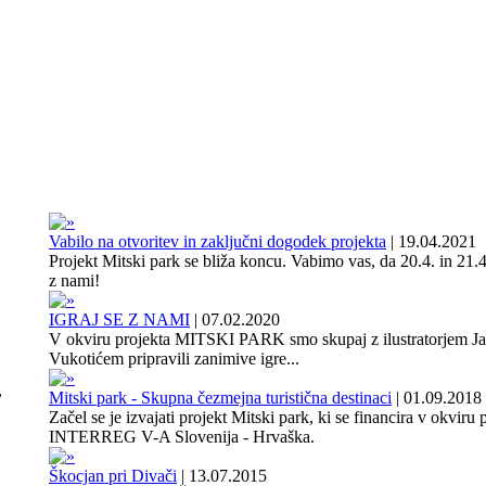
Vabilo na otvoritev in zaključni dogodek projekta
|
19.04.2021
Projekt Mitski park se bliža koncu. Vabimo vas, da 20.4. in 21.4
z nami!
IGRAJ SE Z NAMI
|
07.02.2020
V okviru projekta MITSKI PARK smo skupaj z ilustratorjem J
Vukotićem pripravili zanimive igre...
,
Mitski park - Skupna čezmejna turistična destinaci
|
01.09.2018
Začel se je izvajati projekt Mitski park, ki se financira v okviru
INTERREG V-A Slovenija - Hrvaška.
Škocjan pri Divači
|
13.07.2015