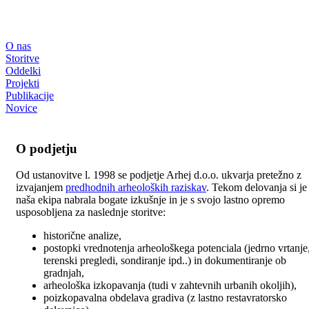
O nas
Storitve
Oddelki
Projekti
Publikacije
Novice
O podjetju
Od ustanovitve l. 1998 se podjetje Arhej d.o.o. ukvarja pretežno z
izvajanjem
predhodnih arheoloških raziskav
. Tekom delovanja si je
naša ekipa nabrala bogate izkušnje in je s svojo lastno opremo
usposobljena za naslednje storitve:
historične analize,
postopki vrednotenja arheološkega potenciala (jedrno vrtanje
terenski pregledi, sondiranje ipd..) in dokumentiranje ob
gradnjah,
arheološka izkopavanja (tudi v zahtevnih urbanih okoljih),
poizkopavalna obdelava gradiva (z lastno restavratorsko