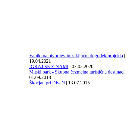
Vabilo na otvoritev in zaključni dogodek projekta
|
19.04.2021
IGRAJ SE Z NAMI
| 07.02.2020
Mitski park - Skupna čezmejna turistična destinaci
|
01.09.2018
Škocjan pri Divači
| 13.07.2015