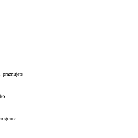
. praznujete
ako
 programa