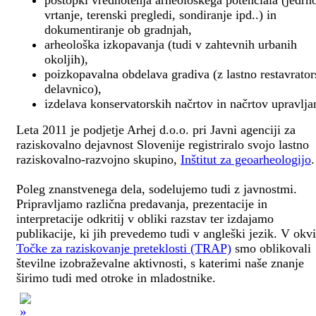
postopki vrednotenja arheološkega potenciala (jedrn
vrtanje, terenski pregledi, sondiranje ipd..) in
dokumentiranje ob gradnjah,
arheološka izkopavanja (tudi v zahtevnih urbanih
okoljih),
poizkopavalna obdelava gradiva (z lastno restavrato
delavnico),
izdelava konservatorskih načrtov in načrtov upravlja
Leta 2011 je podjetje Arhej d.o.o. pri Javni agenciji za
raziskovalno dejavnost Slovenije registriralo svojo lastno
raziskovalno-razvojno skupino,
Inštitut za geoarheologijo
.
Poleg znanstvenega dela, sodelujemo tudi z javnostmi.
Pripravljamo različna predavanja, prezentacije in
interpretacije odkritij v obliki razstav ter izdajamo
publikacije, ki jih prevedemo tudi v angleški jezik. V okv
Točke za raziskovanje preteklosti (TRAP)
smo oblikovali
številne izobraževalne aktivnosti, s katerimi naše znanje
širimo tudi med otroke in mladostnike.