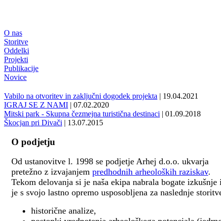
O nas
Storitve
Oddelki
Projekti
Publikacije
Novice
Vabilo na otvoritev in zaključni dogodek projekta
| 19.04.2021
IGRAJ SE Z NAMI
| 07.02.2020
Mitski park - Skupna čezmejna turistična destinaci
| 01.09.2018
Škocjan pri Divači
| 13.07.2015
O podjetju
Od ustanovitve l. 1998 se podjetje Arhej d.o.o. ukvarja
pretežno z izvajanjem
predhodnih arheoloških raziskav
.
Tekom delovanja si je naša ekipa nabrala bogate izkušnje 
je s svojo lastno opremo usposobljena za naslednje storitv
historične analize,