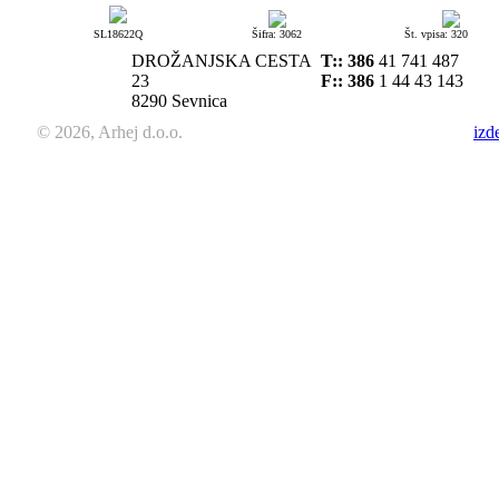
SL18622Q
Šifra: 3062
Št. vpisa: 320
DROŽANJSKA CESTA
T::
386
41 741 487
23
F:: 386
1 44 43 143
8290 Sevnica
© 2026, Arhej d.o.o.
izd