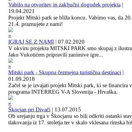
Vabilo na otvoritev in zaključni dogodek projekta
|
19.04.2021
Projekt Mitski park se bliža koncu. Vabimo vas, da 20.
21.4. praznujete z nami!
IGRAJ SE Z NAMI
|
07.02.2020
V okviru projekta MITSKI PARK smo skupaj z ilustra
Jako Vukotićem pripravili zanimive igre...
Mitski park - Skupna čezmejna turistična destinaci
|
01.09.2018
Začel se je izvajati projekt Mitski park, ki se financira 
programa INTERREG V-A Slovenija - Hrvaška.
Škocjan pri Divači
|
13.07.2015
Ob urejanju trga v Škocjanu so bili odkriti ostanki sta
tlakovanja iz 17. stoletja ter v skalo vklesana rimska hi