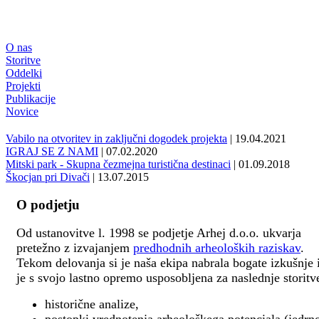
O nas
Storitve
Oddelki
Projekti
Publikacije
Novice
Vabilo na otvoritev in zaključni dogodek projekta
| 19.04.2021
IGRAJ SE Z NAMI
| 07.02.2020
Mitski park - Skupna čezmejna turistična destinaci
| 01.09.2018
Škocjan pri Divači
| 13.07.2015
O podjetju
Od ustanovitve l. 1998 se podjetje Arhej d.o.o. ukvarja
pretežno z izvajanjem
predhodnih arheoloških raziskav
.
Tekom delovanja si je naša ekipa nabrala bogate izkušnje 
je s svojo lastno opremo usposobljena za naslednje storitv
historične analize,