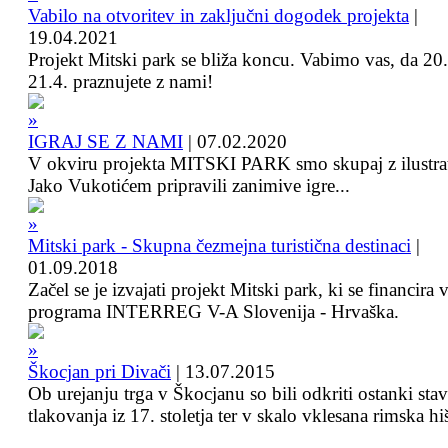
Vabilo na otvoritev in zaključni dogodek projekta
|
19.04.2021
Projekt Mitski park se bliža koncu. Vabimo vas, da 20.
21.4. praznujete z nami!
IGRAJ SE Z NAMI
|
07.02.2020
V okviru projekta MITSKI PARK smo skupaj z ilustra
Jako Vukotićem pripravili zanimive igre...
Mitski park - Skupna čezmejna turistična destinaci
|
01.09.2018
Začel se je izvajati projekt Mitski park, ki se financira 
programa INTERREG V-A Slovenija - Hrvaška.
Škocjan pri Divači
|
13.07.2015
Ob urejanju trga v Škocjanu so bili odkriti ostanki sta
tlakovanja iz 17. stoletja ter v skalo vklesana rimska hi