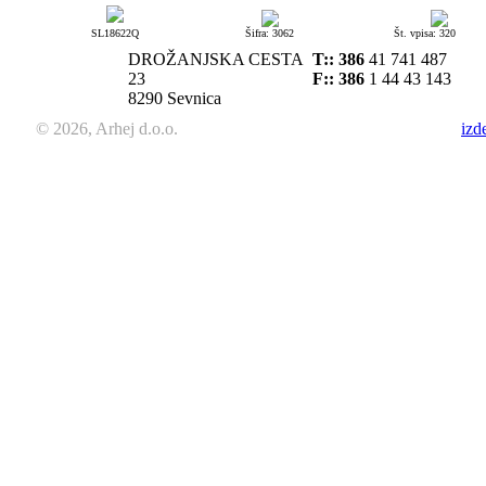
SL18622Q
Šifra: 3062
Št. vpisa: 320
DROŽANJSKA CESTA
T::
386
41 741 487
23
F:: 386
1 44 43 143
8290 Sevnica
© 2026, Arhej d.o.o.
izd