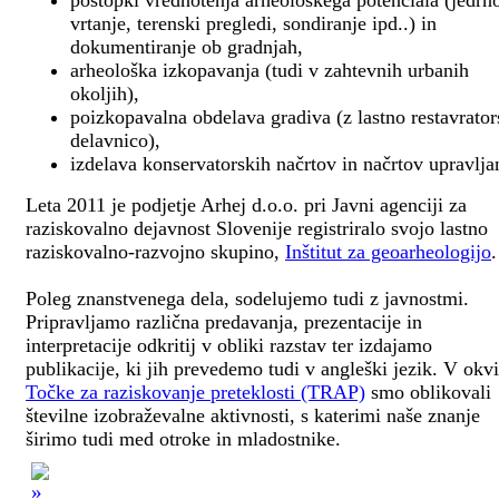
postopki vrednotenja arheološkega potenciala (jedrn
vrtanje, terenski pregledi, sondiranje ipd..) in
dokumentiranje ob gradnjah,
arheološka izkopavanja (tudi v zahtevnih urbanih
okoljih),
poizkopavalna obdelava gradiva (z lastno restavrato
delavnico),
izdelava konservatorskih načrtov in načrtov upravlja
Leta 2011 je podjetje Arhej d.o.o. pri Javni agenciji za
raziskovalno dejavnost Slovenije registriralo svojo lastno
raziskovalno-razvojno skupino,
Inštitut za geoarheologijo
.
Poleg znanstvenega dela, sodelujemo tudi z javnostmi.
Pripravljamo različna predavanja, prezentacije in
interpretacije odkritij v obliki razstav ter izdajamo
publikacije, ki jih prevedemo tudi v angleški jezik. V okv
Točke za raziskovanje preteklosti (TRAP)
smo oblikovali
številne izobraževalne aktivnosti, s katerimi naše znanje
širimo tudi med otroke in mladostnike.