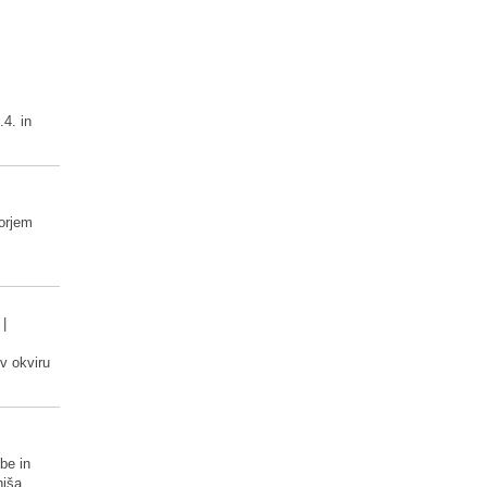
.4. in
orjem
|
 v okviru
vbe in
hiša.