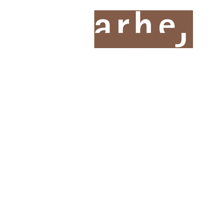
O nas
Storitve
Oddelki