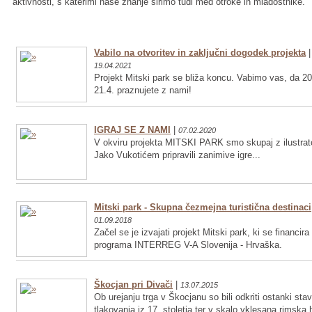
aktivnosti, s katerimi naše znanje širimo tudi med otroke in mladostnike.
Vabilo na otvoritev in zaključni dogodek projekta
|
19.04.2021
Projekt Mitski park se bliža koncu. Vabimo vas, da 20
21.4. praznujete z nami!
IGRAJ SE Z NAMI
|
07.02.2020
V okviru projekta MITSKI PARK smo skupaj z ilustrat
Jako Vukotićem pripravili zanimive igre...
Mitski park - Skupna čezmejna turistična destinaci
01.09.2018
Začel se je izvajati projekt Mitski park, ki se financira
programa INTERREG V-A Slovenija - Hrvaška.
Škocjan pri Divači
|
13.07.2015
Ob urejanju trga v Škocjanu so bili odkriti ostanki sta
tlakovanja iz 17. stoletja ter v skalo vklesana rimska 