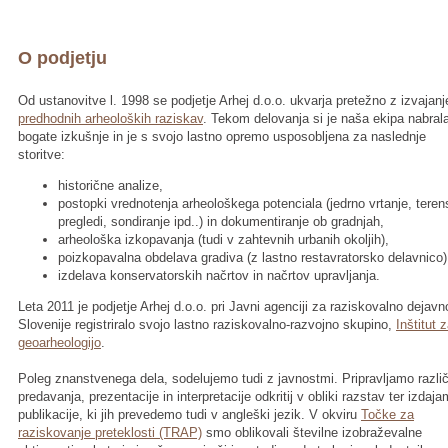
O podjetju
Od ustanovitve l. 1998 se podjetje Arhej d.o.o. ukvarja pretežno z izvajan
predhodnih arheoloških raziskav
. Tekom delovanja si je naša ekipa nabral
bogate izkušnje in je s svojo lastno opremo usposobljena za naslednje
storitve:
historične analize,
postopki vrednotenja arheološkega potenciala (jedrno vrtanje, teren
pregledi, sondiranje ipd..) in dokumentiranje ob gradnjah,
arheološka izkopavanja (tudi v zahtevnih urbanih okoljih),
poizkopavalna obdelava gradiva (z lastno restavratorsko delavnico)
izdelava konservatorskih načrtov in načrtov upravljanja.
Leta 2011 je podjetje Arhej d.o.o. pri Javni agenciji za raziskovalno dejavn
Slovenije registriralo svojo lastno raziskovalno-razvojno skupino,
Inštitut 
geoarheologijo
.
Poleg znanstvenega dela, sodelujemo tudi z javnostmi. Pripravljamo razli
predavanja, prezentacije in interpretacije odkritij v obliki razstav ter izdaj
publikacije, ki jih prevedemo tudi v angleški jezik. V okviru
Točke za
raziskovanje preteklosti (TRAP)
smo oblikovali številne izobraževalne