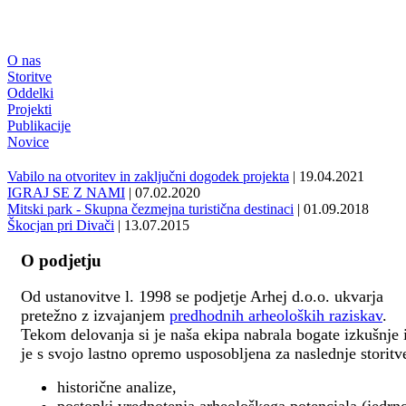
O nas
Storitve
Oddelki
Projekti
Publikacije
Novice
Vabilo na otvoritev in zaključni dogodek projekta
| 19.04.2021
IGRAJ SE Z NAMI
| 07.02.2020
Mitski park - Skupna čezmejna turistična destinaci
| 01.09.2018
Škocjan pri Divači
| 13.07.2015
O podjetju
Od ustanovitve l. 1998 se podjetje Arhej d.o.o. ukvarja
pretežno z izvajanjem
predhodnih arheoloških raziskav
.
Tekom delovanja si je naša ekipa nabrala bogate izkušnje 
je s svojo lastno opremo usposobljena za naslednje storitv
historične analize,