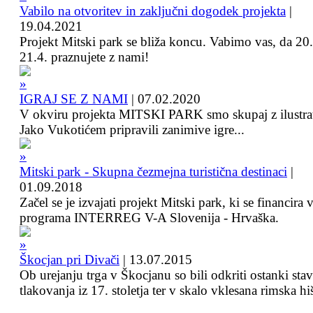
Vabilo na otvoritev in zaključni dogodek projekta
|
19.04.2021
Projekt Mitski park se bliža koncu. Vabimo vas, da 20.
21.4. praznujete z nami!
IGRAJ SE Z NAMI
|
07.02.2020
V okviru projekta MITSKI PARK smo skupaj z ilustra
Jako Vukotićem pripravili zanimive igre...
Mitski park - Skupna čezmejna turistična destinaci
|
01.09.2018
Začel se je izvajati projekt Mitski park, ki se financira 
programa INTERREG V-A Slovenija - Hrvaška.
Škocjan pri Divači
|
13.07.2015
Ob urejanju trga v Škocjanu so bili odkriti ostanki sta
tlakovanja iz 17. stoletja ter v skalo vklesana rimska hi