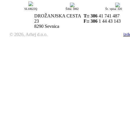
SL18622Q
Šifra: 3062
Št. vpisa: 320
DROŽANJSKA CESTA
T::
386
41 741 487
23
F:: 386
1 44 43 143
8290 Sevnica
© 2026, Arhej d.o.o.
izd