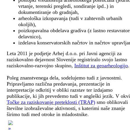
postopki vrednotenja arheološkega potenciala (jedrn
vrtanje, terenski pregledi, sondiranje ipd..) in
dokumentiranje ob gradnjah,
arheološka izkopavanja (tudi v zahtevnih urbanih
okoljih),
poizkopavalna obdelava gradiva (z lastno restavrato
delavnico),
izdelava konservatorskih načrtov in načrtov upravlja
Leta 2011 je podjetje Arhej d.o.o. pri Javni agenciji za
raziskovalno dejavnost Slovenije registriralo svojo lastno
raziskovalno-razvojno skupino,
Inštitut za geoarheologijo
.
Poleg znanstvenega dela, sodelujemo tudi z javnostmi.
Pripravljamo različna predavanja, prezentacije in
interpretacije odkritij v obliki razstav ter izdajamo
publikacije, ki jih prevedemo tudi v angleški jezik. V okv
Točke za raziskovanje preteklosti (TRAP)
smo oblikovali
številne izobraževalne aktivnosti, s katerimi naše znanje
širimo tudi med otroke in mladostnike.