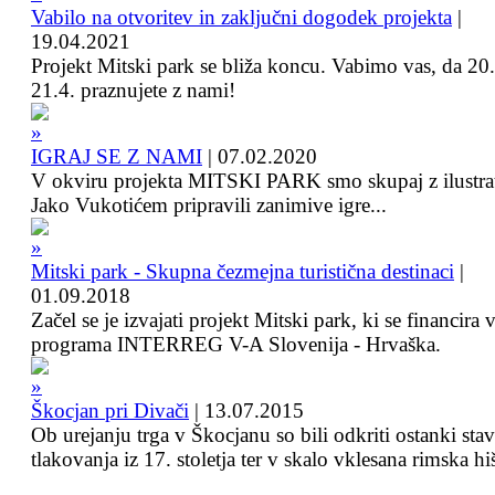
Vabilo na otvoritev in zaključni dogodek projekta
|
19.04.2021
Projekt Mitski park se bliža koncu. Vabimo vas, da 20.
21.4. praznujete z nami!
IGRAJ SE Z NAMI
|
07.02.2020
V okviru projekta MITSKI PARK smo skupaj z ilustra
Jako Vukotićem pripravili zanimive igre...
Mitski park - Skupna čezmejna turistična destinaci
|
01.09.2018
Začel se je izvajati projekt Mitski park, ki se financira 
programa INTERREG V-A Slovenija - Hrvaška.
Škocjan pri Divači
|
13.07.2015
Ob urejanju trga v Škocjanu so bili odkriti ostanki sta
tlakovanja iz 17. stoletja ter v skalo vklesana rimska hi