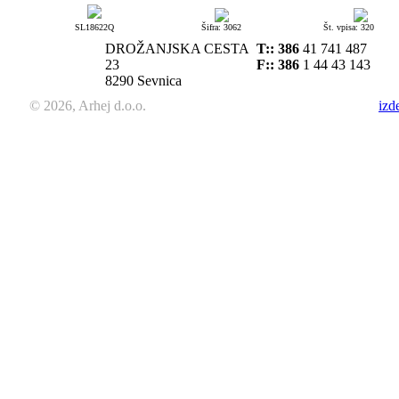
SL18622Q
Šifra: 3062
Št. vpisa: 320
DROŽANJSKA CESTA
T::
386
41 741 487
23
F:: 386
1 44 43 143
8290 Sevnica
© 2026, Arhej d.o.o.
izd