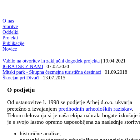
O nas
Storitve
Oddelki
Projekti
Publikacije
Novice
Vabilo na otvoritev in zaključni dogodek projekta
| 19.04.2021
IGRAJ SE Z NAMI
| 07.02.2020
Mitski park - Skupna čezmejna turistična destinaci
| 01.09.2018
Škocjan pri Divači
| 13.07.2015
O podjetju
Od ustanovitve l. 1998 se podjetje Arhej d.o.o. ukvarja
pretežno z izvajanjem
predhodnih arheoloških raziskav
.
Tekom delovanja si je naša ekipa nabrala bogate izkušnje 
je s svojo lastno opremo usposobljena za naslednje storitv
historične analize,