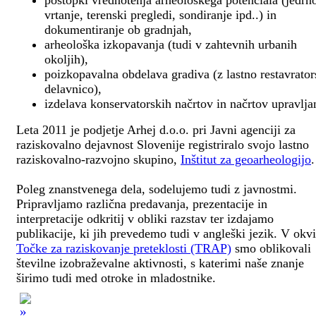
postopki vrednotenja arheološkega potenciala (jedrn
vrtanje, terenski pregledi, sondiranje ipd..) in
dokumentiranje ob gradnjah,
arheološka izkopavanja (tudi v zahtevnih urbanih
okoljih),
poizkopavalna obdelava gradiva (z lastno restavrato
delavnico),
izdelava konservatorskih načrtov in načrtov upravlja
Leta 2011 je podjetje Arhej d.o.o. pri Javni agenciji za
raziskovalno dejavnost Slovenije registriralo svojo lastno
raziskovalno-razvojno skupino,
Inštitut za geoarheologijo
.
Poleg znanstvenega dela, sodelujemo tudi z javnostmi.
Pripravljamo različna predavanja, prezentacije in
interpretacije odkritij v obliki razstav ter izdajamo
publikacije, ki jih prevedemo tudi v angleški jezik. V okv
Točke za raziskovanje preteklosti (TRAP)
smo oblikovali
številne izobraževalne aktivnosti, s katerimi naše znanje
širimo tudi med otroke in mladostnike.