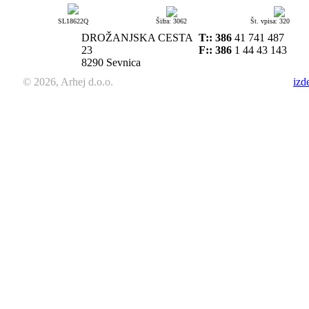
SL18622Q
Šifra: 3062
Št. vpisa: 320
DROŽANJSKA CESTA
T::
386
41 741 487
23
F:: 386
1 44 43 143
8290 Sevnica
© 2026, Arhej d.o.o.
izd