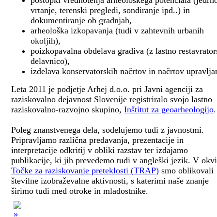
postopki vrednotenja arheološkega potenciala (jedrn
vrtanje, terenski pregledi, sondiranje ipd..) in
dokumentiranje ob gradnjah,
arheološka izkopavanja (tudi v zahtevnih urbanih
okoljih),
poizkopavalna obdelava gradiva (z lastno restavrato
delavnico),
izdelava konservatorskih načrtov in načrtov upravlja
Leta 2011 je podjetje Arhej d.o.o. pri Javni agenciji za
raziskovalno dejavnost Slovenije registriralo svojo lastno
raziskovalno-razvojno skupino,
Inštitut za geoarheologijo
.
Poleg znanstvenega dela, sodelujemo tudi z javnostmi.
Pripravljamo različna predavanja, prezentacije in
interpretacije odkritij v obliki razstav ter izdajamo
publikacije, ki jih prevedemo tudi v angleški jezik. V okv
Točke za raziskovanje preteklosti (TRAP)
smo oblikovali
številne izobraževalne aktivnosti, s katerimi naše znanje
širimo tudi med otroke in mladostnike.