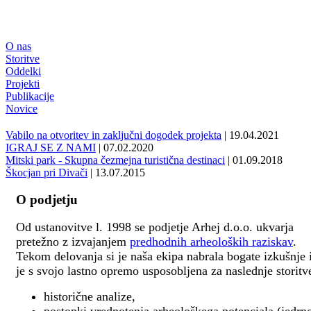
O nas
Storitve
Oddelki
Projekti
Publikacije
Novice
Vabilo na otvoritev in zaključni dogodek projekta
| 19.04.2021
IGRAJ SE Z NAMI
| 07.02.2020
Mitski park - Skupna čezmejna turistična destinaci
| 01.09.2018
Škocjan pri Divači
| 13.07.2015
O podjetju
Od ustanovitve l. 1998 se podjetje Arhej d.o.o. ukvarja
pretežno z izvajanjem
predhodnih arheoloških raziskav
.
Tekom delovanja si je naša ekipa nabrala bogate izkušnje 
je s svojo lastno opremo usposobljena za naslednje storitv
historične analize,