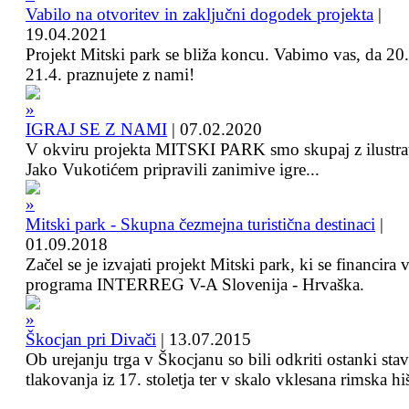
Vabilo na otvoritev in zaključni dogodek projekta
|
19.04.2021
Projekt Mitski park se bliža koncu. Vabimo vas, da 20.
21.4. praznujete z nami!
IGRAJ SE Z NAMI
|
07.02.2020
V okviru projekta MITSKI PARK smo skupaj z ilustra
Jako Vukotićem pripravili zanimive igre...
Mitski park - Skupna čezmejna turistična destinaci
|
01.09.2018
Začel se je izvajati projekt Mitski park, ki se financira 
programa INTERREG V-A Slovenija - Hrvaška.
Škocjan pri Divači
|
13.07.2015
Ob urejanju trga v Škocjanu so bili odkriti ostanki sta
tlakovanja iz 17. stoletja ter v skalo vklesana rimska hi