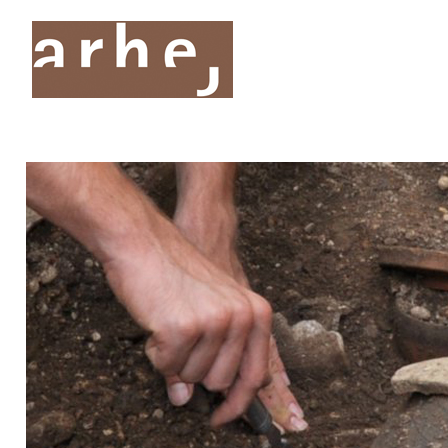
O nas
Storitve
Oddelki
Projekti
Publik