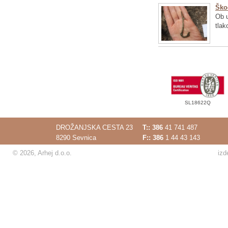
Ško
Ob u
tlak
SL18622Q
DROŽANJSKA CESTA 23
T::
386
41 741 487
8290 Sevnica
F:: 386
1 44 43 143
© 2026, Arhej d.o.o.
izd