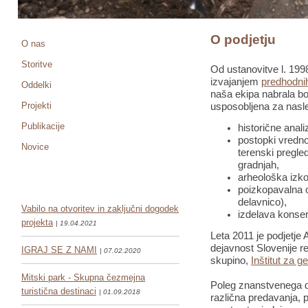
O podjetju
O nas
Storitve
Od ustanovitve l. 1998
izvajanjem
predhodnih
Oddelki
naša ekipa nabrala bo
Projekti
usposobljena za nasle
Publikacije
historične anali
postopki vredno
Novice
terenski pregled
gradnjah,
arheološka izko
poizkopavalna o
delavnico),
Vabilo na otvoritev in zaključni dogodek
izdelava konser
projekta
| 19.04.2021
Leta 2011 je podjetje 
dejavnost Slovenije re
IGRAJ SE Z NAMI
| 07.02.2020
skupino,
Inštitut za g
Mitski park - Skupna čezmejna
Poleg znanstvenega de
turistična destinaci
| 01.09.2018
različna predavanja, pr