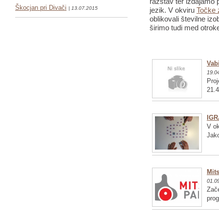
razstav ter izdajamo p
Škocjan pri Divači
| 13.07.2015
jezik. V okviru
Točke 
oblikovali številne iz
širimo tudi med otrok
Vabi
19.0
Proj
21.4
IGR
V ok
Jako
Mits
01.0
Zače
pro