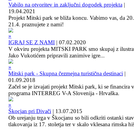
Vabilo na otvoritev in zaključni dogodek projekta
|
19.04.2021
Projekt Mitski park se bliža koncu. Vabimo vas, da 20.
21.4. praznujete z nami!
IGRAJ SE Z NAMI
|
07.02.2020
V okviru projekta MITSKI PARK smo skupaj z ilustra
Jako Vukotićem pripravili zanimive igre...
Mitski park - Skupna čezmejna turistična destinaci
|
01.09.2018
Začel se je izvajati projekt Mitski park, ki se financira 
programa INTERREG V-A Slovenija - Hrvaška.
Škocjan pri Divači
|
13.07.2015
Ob urejanju trga v Škocjanu so bili odkriti ostanki sta
tlakovanja iz 17. stoletja ter v skalo vklesana rimska hi