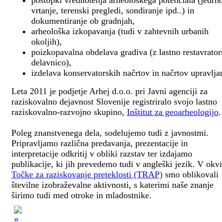
postopki vrednotenja arheološkega potenciala (jedrn
vrtanje, terenski pregledi, sondiranje ipd..) in
dokumentiranje ob gradnjah,
arheološka izkopavanja (tudi v zahtevnih urbanih
okoljih),
poizkopavalna obdelava gradiva (z lastno restavrato
delavnico),
izdelava konservatorskih načrtov in načrtov upravlja
Leta 2011 je podjetje Arhej d.o.o. pri Javni agenciji za
raziskovalno dejavnost Slovenije registriralo svojo lastno
raziskovalno-razvojno skupino,
Inštitut za geoarheologijo
.
Poleg znanstvenega dela, sodelujemo tudi z javnostmi.
Pripravljamo različna predavanja, prezentacije in
interpretacije odkritij v obliki razstav ter izdajamo
publikacije, ki jih prevedemo tudi v angleški jezik. V okv
Točke za raziskovanje preteklosti (TRAP)
smo oblikovali
številne izobraževalne aktivnosti, s katerimi naše znanje
širimo tudi med otroke in mladostnike.