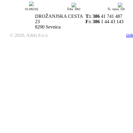
SL18622Q
Šifra: 3062
Št. vpisa: 320
DROŽANJSKA CESTA
T::
386
41 741 487
23
F:: 386
1 44 43 143
8290 Sevnica
© 2026, Arhej d.o.o.
izd