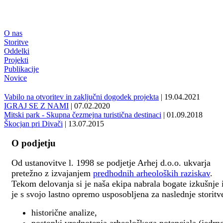
O nas
Storitve
Oddelki
Projekti
Publikacije
Novice
Vabilo na otvoritev in zaključni dogodek projekta
| 19.04.2021
IGRAJ SE Z NAMI
| 07.02.2020
Mitski park - Skupna čezmejna turistična destinaci
| 01.09.2018
Škocjan pri Divači
| 13.07.2015
O podjetju
Od ustanovitve l. 1998 se podjetje Arhej d.o.o. ukvarja
pretežno z izvajanjem
predhodnih arheoloških raziskav
.
Tekom delovanja si je naša ekipa nabrala bogate izkušnje 
je s svojo lastno opremo usposobljena za naslednje storitv
historične analize,