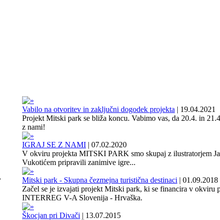
Vabilo na otvoritev in zaključni dogodek projekta
|
19.04.2021
Projekt Mitski park se bliža koncu. Vabimo vas, da 20.4. in 21.4
z nami!
IGRAJ SE Z NAMI
|
07.02.2020
V okviru projekta MITSKI PARK smo skupaj z ilustratorjem J
Vukotićem pripravili zanimive igre...
,
Mitski park - Skupna čezmejna turistična destinaci
|
01.09.2018
Začel se je izvajati projekt Mitski park, ki se financira v okviru
INTERREG V-A Slovenija - Hrvaška.
Škocjan pri Divači
|
13.07.2015