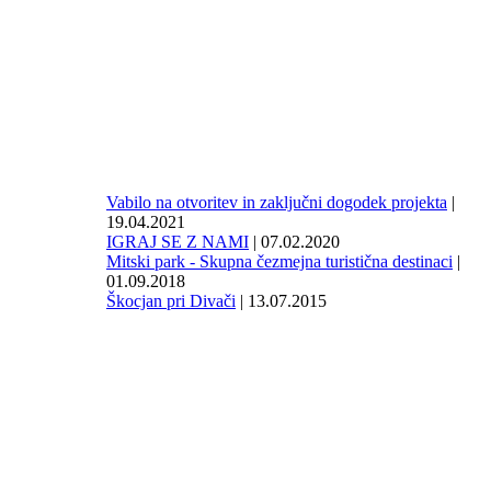
Vabilo na otvoritev in zaključni dogodek projekta
|
19.04.2021
IGRAJ SE Z NAMI
| 07.02.2020
Mitski park - Skupna čezmejna turistična destinaci
|
01.09.2018
Škocjan pri Divači
| 13.07.2015