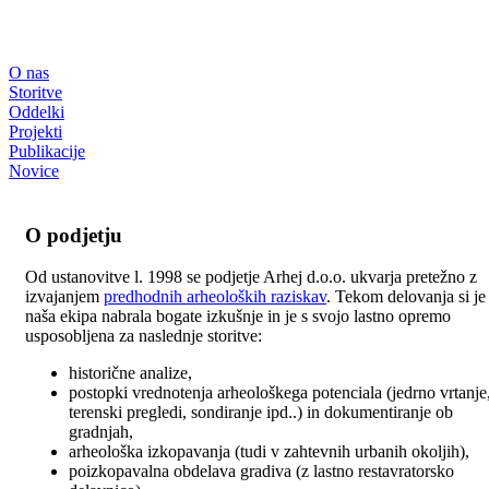
O nas
Storitve
Oddelki
Projekti
Publikacije
Novice
O podjetju
Od ustanovitve l. 1998 se podjetje Arhej d.o.o. ukvarja pretežno z
izvajanjem
predhodnih arheoloških raziskav
. Tekom delovanja si je
naša ekipa nabrala bogate izkušnje in je s svojo lastno opremo
usposobljena za naslednje storitve:
historične analize,
postopki vrednotenja arheološkega potenciala (jedrno vrtanje
terenski pregledi, sondiranje ipd..) in dokumentiranje ob
gradnjah,
arheološka izkopavanja (tudi v zahtevnih urbanih okoljih),
poizkopavalna obdelava gradiva (z lastno restavratorsko