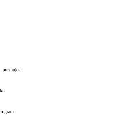
. praznujete
ako
 programa