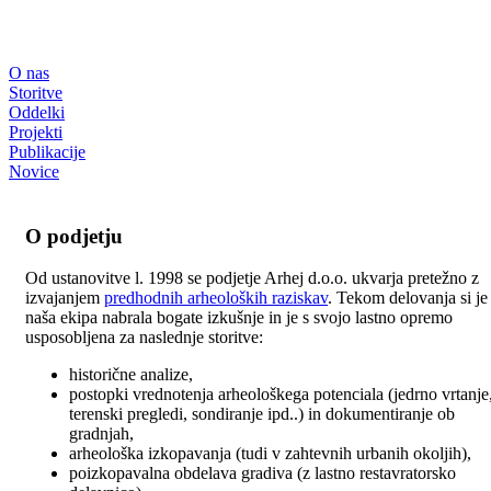
O nas
Storitve
Oddelki
Projekti
Publikacije
Novice
O podjetju
Od ustanovitve l. 1998 se podjetje Arhej d.o.o. ukvarja pretežno z
izvajanjem
predhodnih arheoloških raziskav
. Tekom delovanja si je
naša ekipa nabrala bogate izkušnje in je s svojo lastno opremo
usposobljena za naslednje storitve:
historične analize,
postopki vrednotenja arheološkega potenciala (jedrno vrtanje
terenski pregledi, sondiranje ipd..) in dokumentiranje ob
gradnjah,
arheološka izkopavanja (tudi v zahtevnih urbanih okoljih),
poizkopavalna obdelava gradiva (z lastno restavratorsko