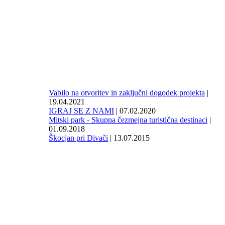
Vabilo na otvoritev in zaključni dogodek projekta
|
19.04.2021
IGRAJ SE Z NAMI
| 07.02.2020
Mitski park - Skupna čezmejna turistična destinaci
|
01.09.2018
Škocjan pri Divači
| 13.07.2015