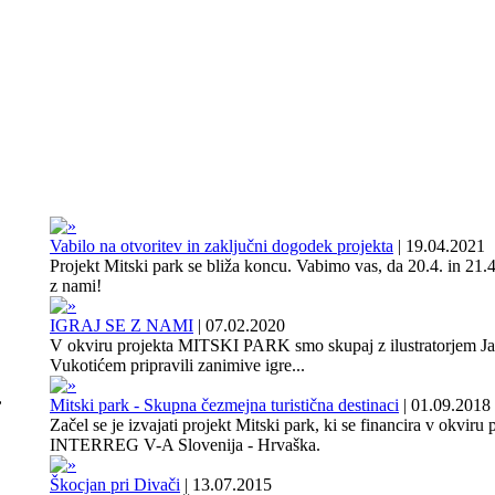
Vabilo na otvoritev in zaključni dogodek projekta
|
19.04.2021
Projekt Mitski park se bliža koncu. Vabimo vas, da 20.4. in 21.4
z nami!
IGRAJ SE Z NAMI
|
07.02.2020
V okviru projekta MITSKI PARK smo skupaj z ilustratorjem J
Vukotićem pripravili zanimive igre...
,
Mitski park - Skupna čezmejna turistična destinaci
|
01.09.2018
Začel se je izvajati projekt Mitski park, ki se financira v okviru
INTERREG V-A Slovenija - Hrvaška.
Škocjan pri Divači
|
13.07.2015