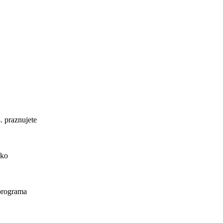
. praznujete
ako
 programa