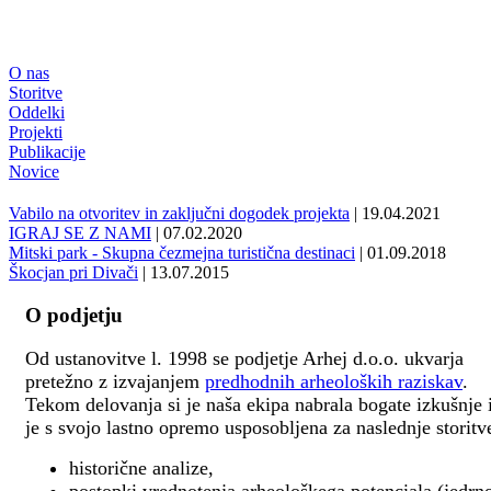
O nas
Storitve
Oddelki
Projekti
Publikacije
Novice
Vabilo na otvoritev in zaključni dogodek projekta
| 19.04.2021
IGRAJ SE Z NAMI
| 07.02.2020
Mitski park - Skupna čezmejna turistična destinaci
| 01.09.2018
Škocjan pri Divači
| 13.07.2015
O podjetju
Od ustanovitve l. 1998 se podjetje Arhej d.o.o. ukvarja
pretežno z izvajanjem
predhodnih arheoloških raziskav
.
Tekom delovanja si je naša ekipa nabrala bogate izkušnje 
je s svojo lastno opremo usposobljena za naslednje storitv
historične analize,