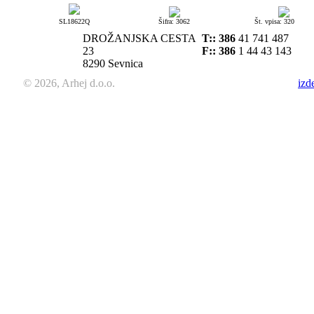
SL18622Q
Šifra: 3062
Št. vpisa: 320
DROŽANJSKA CESTA
T::
386
41 741 487
23
F:: 386
1 44 43 143
8290 Sevnica
© 2026, Arhej d.o.o.
izd