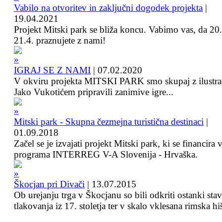
Vabilo na otvoritev in zaključni dogodek projekta
|
19.04.2021
Projekt Mitski park se bliža koncu. Vabimo vas, da 20.
21.4. praznujete z nami!
IGRAJ SE Z NAMI
|
07.02.2020
V okviru projekta MITSKI PARK smo skupaj z ilustra
Jako Vukotićem pripravili zanimive igre...
Mitski park - Skupna čezmejna turistična destinaci
|
01.09.2018
Začel se je izvajati projekt Mitski park, ki se financira 
programa INTERREG V-A Slovenija - Hrvaška.
Škocjan pri Divači
|
13.07.2015
Ob urejanju trga v Škocjanu so bili odkriti ostanki sta
tlakovanja iz 17. stoletja ter v skalo vklesana rimska hi