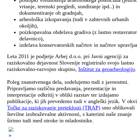
postopki vrednotenja arheološkega potenciala (jedrn
vrtanje, terenski pregledi, sondiranje ipd..) in
dokumentiranje ob gradnjah,
arheološka izkopavanja (tudi v zahtevnih urbanih
okoljih),
poizkopavalna obdelava gradiva (z lastno restavrato
delavnico),
izdelava konservatorskih načrtov in načrtov upravlja
Leta 2011 je podjetje Arhej d.o.o. pri Javni agenciji za
raziskovalno dejavnost Slovenije registriralo svojo lastno
raziskovalno-razvojno skupino,
Inštitut za geoarheologijo
.
Poleg znanstvenega dela, sodelujemo tudi z javnostmi.
Pripravljamo različna predavanja, prezentacije in
interpretacije odkritij v obliki razstav ter izdajamo
publikacije, ki jih prevedemo tudi v angleški jezik. V okv
Točke za raziskovanje preteklosti (TRAP)
smo oblikovali
številne izobraževalne aktivnosti, s katerimi naše znanje
širimo tudi med otroke in mladostnike.