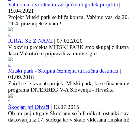
Vabilo na otvoritev in zaključni dogodek projekta
|
19.04.2021
Projekt Mitski park se bliža koncu. Vabimo vas, da 20.
21.4. praznujete z nami!
IGRAJ SE Z NAMI
|
07.02.2020
V okviru projekta MITSKI PARK smo skupaj z ilustra
Jako Vukotićem pripravili zanimive igre...
Mitski park - Skupna čezmejna turistična destinaci
|
01.09.2018
Začel se je izvajati projekt Mitski park, ki se financira 
programa INTERREG V-A Slovenija - Hrvaška.
Škocjan pri Divači
|
13.07.2015
Ob urejanju trga v Škocjanu so bili odkriti ostanki sta
tlakovanja iz 17. stoletja ter v skalo vklesana rimska hi