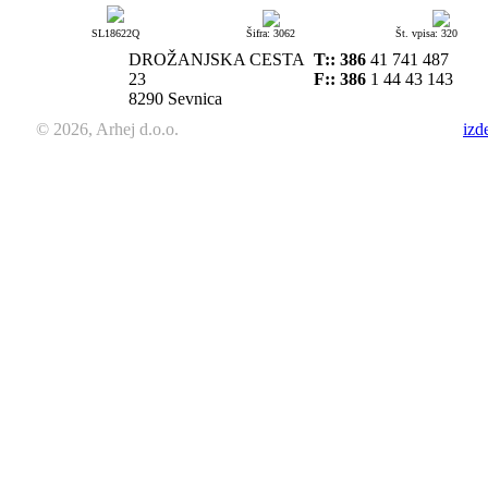
SL18622Q
Šifra: 3062
Št. vpisa: 320
DROŽANJSKA CESTA
T::
386
41 741 487
23
F:: 386
1 44 43 143
8290 Sevnica
© 2026, Arhej d.o.o.
izd