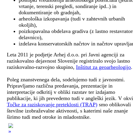
postopki vrednotenja arheološkega potenciala (jedrn
vrtanje, terenski pregledi, sondiranje ipd..) in
dokumentiranje ob gradnjah,
arheološka izkopavanja (tudi v zahtevnih urbanih
okoljih),
poizkopavalna obdelava gradiva (z lastno restavrato
delavnico),
izdelava konservatorskih načrtov in načrtov upravlja
Leta 2011 je podjetje Arhej d.o.o. pri Javni agenciji za
raziskovalno dejavnost Slovenije registriralo svojo lastno
raziskovalno-razvojno skupino,
Inštitut za geoarheologijo
.
Poleg znanstvenega dela, sodelujemo tudi z javnostmi.
Pripravljamo različna predavanja, prezentacije in
interpretacije odkritij v obliki razstav ter izdajamo
publikacije, ki jih prevedemo tudi v angleški jezik. V okv
Točke za raziskovanje preteklosti (TRAP)
smo oblikovali
številne izobraževalne aktivnosti, s katerimi naše znanje
širimo tudi med otroke in mladostnike.