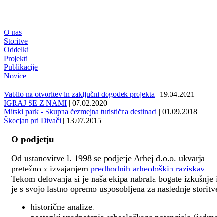
O nas
Storitve
Oddelki
Projekti
Publikacije
Novice
Vabilo na otvoritev in zaključni dogodek projekta
| 19.04.2021
IGRAJ SE Z NAMI
| 07.02.2020
Mitski park - Skupna čezmejna turistična destinaci
| 01.09.2018
Škocjan pri Divači
| 13.07.2015
O podjetju
Od ustanovitve l. 1998 se podjetje Arhej d.o.o. ukvarja
pretežno z izvajanjem
predhodnih arheoloških raziskav
.
Tekom delovanja si je naša ekipa nabrala bogate izkušnje 
je s svojo lastno opremo usposobljena za naslednje storitv
historične analize,