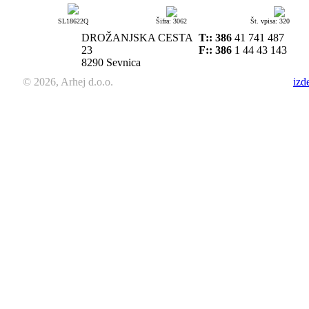
SL18622Q
Šifra: 3062
Št. vpisa: 320
DROŽANJSKA CESTA
T::
386
41 741 487
23
F:: 386
1 44 43 143
8290 Sevnica
© 2026, Arhej d.o.o.
izd