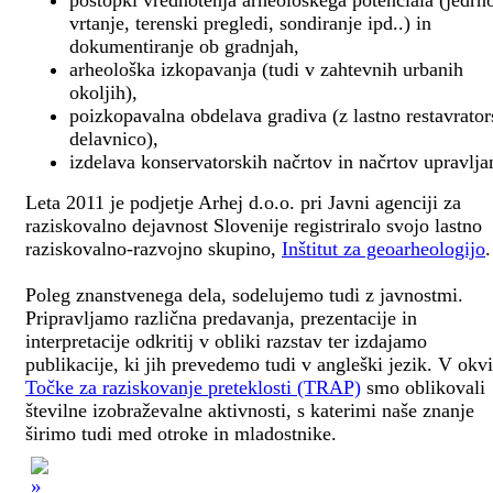
postopki vrednotenja arheološkega potenciala (jedrn
vrtanje, terenski pregledi, sondiranje ipd..) in
dokumentiranje ob gradnjah,
arheološka izkopavanja (tudi v zahtevnih urbanih
okoljih),
poizkopavalna obdelava gradiva (z lastno restavrato
delavnico),
izdelava konservatorskih načrtov in načrtov upravlja
Leta 2011 je podjetje Arhej d.o.o. pri Javni agenciji za
raziskovalno dejavnost Slovenije registriralo svojo lastno
raziskovalno-razvojno skupino,
Inštitut za geoarheologijo
.
Poleg znanstvenega dela, sodelujemo tudi z javnostmi.
Pripravljamo različna predavanja, prezentacije in
interpretacije odkritij v obliki razstav ter izdajamo
publikacije, ki jih prevedemo tudi v angleški jezik. V okv
Točke za raziskovanje preteklosti (TRAP)
smo oblikovali
številne izobraževalne aktivnosti, s katerimi naše znanje
širimo tudi med otroke in mladostnike.