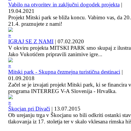
Vabilo na otvoritev in zaključni dogodek projekta
|
19.04.2021
Projekt Mitski park se bliža koncu. Vabimo vas, da 20.
21.4. praznujete z nami!
IGRAJ SE Z NAMI
|
07.02.2020
V okviru projekta MITSKI PARK smo skupaj z ilustra
Jako Vukotićem pripravili zanimive igre...
Mitski park - Skupna čezmejna turistična destinaci
|
01.09.2018
Začel se je izvajati projekt Mitski park, ki se financira 
programa INTERREG V-A Slovenija - Hrvaška.
Škocjan pri Divači
|
13.07.2015
Ob urejanju trga v Škocjanu so bili odkriti ostanki sta
tlakovanja iz 17. stoletja ter v skalo vklesana rimska hi