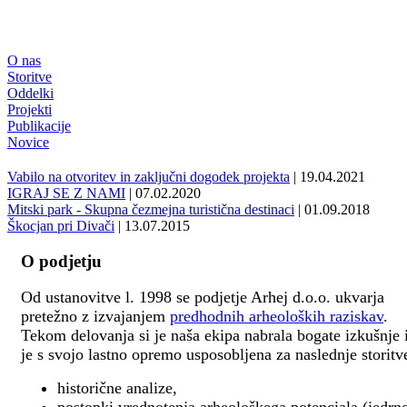
O nas
Storitve
Oddelki
Projekti
Publikacije
Novice
Vabilo na otvoritev in zaključni dogodek projekta
| 19.04.2021
IGRAJ SE Z NAMI
| 07.02.2020
Mitski park - Skupna čezmejna turistična destinaci
| 01.09.2018
Škocjan pri Divači
| 13.07.2015
O podjetju
Od ustanovitve l. 1998 se podjetje Arhej d.o.o. ukvarja
pretežno z izvajanjem
predhodnih arheoloških raziskav
.
Tekom delovanja si je naša ekipa nabrala bogate izkušnje 
je s svojo lastno opremo usposobljena za naslednje storitv
historične analize,