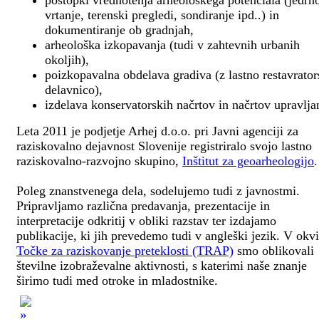
postopki vrednotenja arheološkega potenciala (jedrn
vrtanje, terenski pregledi, sondiranje ipd..) in
dokumentiranje ob gradnjah,
arheološka izkopavanja (tudi v zahtevnih urbanih
okoljih),
poizkopavalna obdelava gradiva (z lastno restavrato
delavnico),
izdelava konservatorskih načrtov in načrtov upravlja
Leta 2011 je podjetje Arhej d.o.o. pri Javni agenciji za
raziskovalno dejavnost Slovenije registriralo svojo lastno
raziskovalno-razvojno skupino,
Inštitut za geoarheologijo
.
Poleg znanstvenega dela, sodelujemo tudi z javnostmi.
Pripravljamo različna predavanja, prezentacije in
interpretacije odkritij v obliki razstav ter izdajamo
publikacije, ki jih prevedemo tudi v angleški jezik. V okv
Točke za raziskovanje preteklosti (TRAP)
smo oblikovali
številne izobraževalne aktivnosti, s katerimi naše znanje
širimo tudi med otroke in mladostnike.