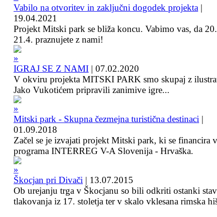
Vabilo na otvoritev in zaključni dogodek projekta
|
19.04.2021
Projekt Mitski park se bliža koncu. Vabimo vas, da 20.
21.4. praznujete z nami!
IGRAJ SE Z NAMI
|
07.02.2020
V okviru projekta MITSKI PARK smo skupaj z ilustra
Jako Vukotićem pripravili zanimive igre...
Mitski park - Skupna čezmejna turistična destinaci
|
01.09.2018
Začel se je izvajati projekt Mitski park, ki se financira 
programa INTERREG V-A Slovenija - Hrvaška.
Škocjan pri Divači
|
13.07.2015
Ob urejanju trga v Škocjanu so bili odkriti ostanki sta
tlakovanja iz 17. stoletja ter v skalo vklesana rimska hi