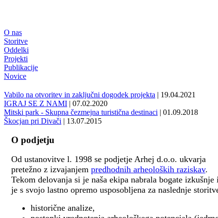
O nas
Storitve
Oddelki
Projekti
Publikacije
Novice
Vabilo na otvoritev in zaključni dogodek projekta
| 19.04.2021
IGRAJ SE Z NAMI
| 07.02.2020
Mitski park - Skupna čezmejna turistična destinaci
| 01.09.2018
Škocjan pri Divači
| 13.07.2015
O podjetju
Od ustanovitve l. 1998 se podjetje Arhej d.o.o. ukvarja
pretežno z izvajanjem
predhodnih arheoloških raziskav
.
Tekom delovanja si je naša ekipa nabrala bogate izkušnje 
je s svojo lastno opremo usposobljena za naslednje storitv
historične analize,