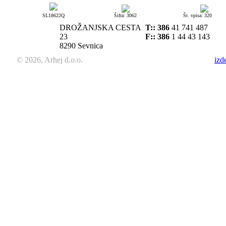
SL18622Q
Šifra: 3062
Št. vpisa: 320
DROŽANJSKA CESTA
T::
386
41 741 487
23
F:: 386
1 44 43 143
8290 Sevnica
© 2026, Arhej d.o.o.
izd