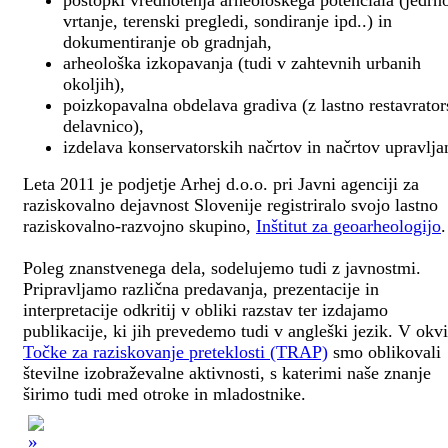
postopki vrednotenja arheološkega potenciala (jedrn
vrtanje, terenski pregledi, sondiranje ipd..) in
dokumentiranje ob gradnjah,
arheološka izkopavanja (tudi v zahtevnih urbanih
okoljih),
poizkopavalna obdelava gradiva (z lastno restavrato
delavnico),
izdelava konservatorskih načrtov in načrtov upravlja
Leta 2011 je podjetje Arhej d.o.o. pri Javni agenciji za
raziskovalno dejavnost Slovenije registriralo svojo lastno
raziskovalno-razvojno skupino,
Inštitut za geoarheologijo
.
Poleg znanstvenega dela, sodelujemo tudi z javnostmi.
Pripravljamo različna predavanja, prezentacije in
interpretacije odkritij v obliki razstav ter izdajamo
publikacije, ki jih prevedemo tudi v angleški jezik. V okv
Točke za raziskovanje preteklosti (TRAP)
smo oblikovali
številne izobraževalne aktivnosti, s katerimi naše znanje
širimo tudi med otroke in mladostnike.