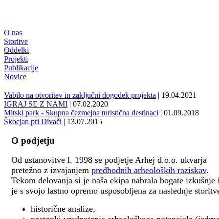
O nas
Storitve
Oddelki
Projekti
Publikacije
Novice
Vabilo na otvoritev in zaključni dogodek projekta
| 19.04.2021
IGRAJ SE Z NAMI
| 07.02.2020
Mitski park - Skupna čezmejna turistična destinaci
| 01.09.2018
Škocjan pri Divači
| 13.07.2015
O podjetju
Od ustanovitve l. 1998 se podjetje Arhej d.o.o. ukvarja
pretežno z izvajanjem
predhodnih arheoloških raziskav
.
Tekom delovanja si je naša ekipa nabrala bogate izkušnje 
je s svojo lastno opremo usposobljena za naslednje storitv
historične analize,