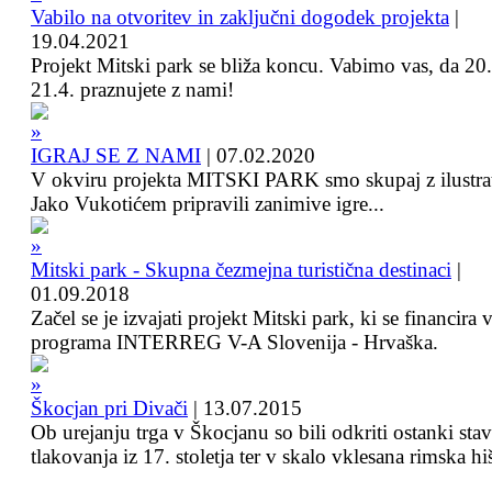
Vabilo na otvoritev in zaključni dogodek projekta
|
19.04.2021
Projekt Mitski park se bliža koncu. Vabimo vas, da 20.
21.4. praznujete z nami!
IGRAJ SE Z NAMI
|
07.02.2020
V okviru projekta MITSKI PARK smo skupaj z ilustra
Jako Vukotićem pripravili zanimive igre...
Mitski park - Skupna čezmejna turistična destinaci
|
01.09.2018
Začel se je izvajati projekt Mitski park, ki se financira 
programa INTERREG V-A Slovenija - Hrvaška.
Škocjan pri Divači
|
13.07.2015
Ob urejanju trga v Škocjanu so bili odkriti ostanki sta
tlakovanja iz 17. stoletja ter v skalo vklesana rimska hi