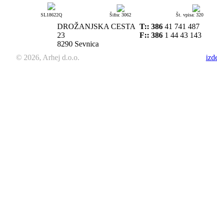
SL18622Q
Šifra: 3062
Št. vpisa: 320
DROŽANJSKA CESTA
T::
386
41 741 487
23
F:: 386
1 44 43 143
8290 Sevnica
© 2026, Arhej d.o.o.
izd