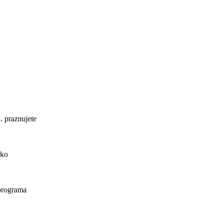
. praznujete
ako
 programa