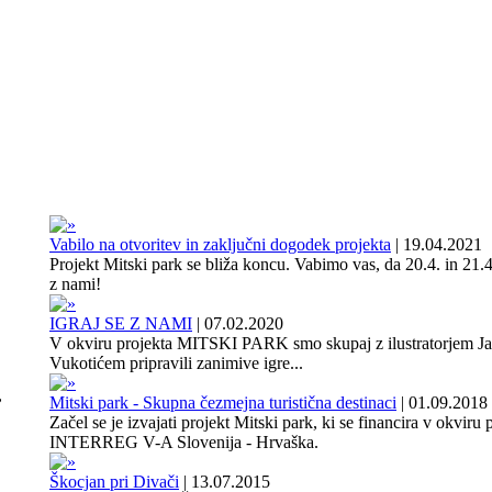
Vabilo na otvoritev in zaključni dogodek projekta
|
19.04.2021
Projekt Mitski park se bliža koncu. Vabimo vas, da 20.4. in 21.4
z nami!
IGRAJ SE Z NAMI
|
07.02.2020
V okviru projekta MITSKI PARK smo skupaj z ilustratorjem J
Vukotićem pripravili zanimive igre...
,
Mitski park - Skupna čezmejna turistična destinaci
|
01.09.2018
Začel se je izvajati projekt Mitski park, ki se financira v okviru
INTERREG V-A Slovenija - Hrvaška.
Škocjan pri Divači
|
13.07.2015