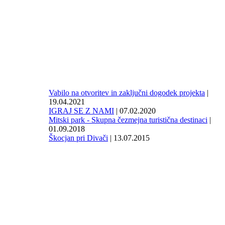
Vabilo na otvoritev in zaključni dogodek projekta
|
19.04.2021
IGRAJ SE Z NAMI
| 07.02.2020
Mitski park - Skupna čezmejna turistična destinaci
|
01.09.2018
Škocjan pri Divači
| 13.07.2015