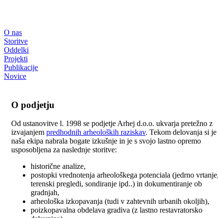
O nas
Storitve
Oddelki
Projekti
Publikacije
Novice
O podjetju
Od ustanovitve l. 1998 se podjetje Arhej d.o.o. ukvarja pretežno z
izvajanjem
predhodnih arheoloških raziskav
. Tekom delovanja si je
naša ekipa nabrala bogate izkušnje in je s svojo lastno opremo
usposobljena za naslednje storitve:
historične analize,
postopki vrednotenja arheološkega potenciala (jedrno vrtanje
terenski pregledi, sondiranje ipd..) in dokumentiranje ob
gradnjah,
arheološka izkopavanja (tudi v zahtevnih urbanih okoljih),
poizkopavalna obdelava gradiva (z lastno restavratorsko