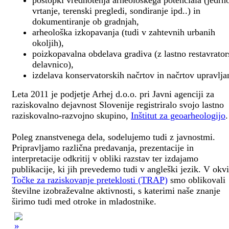
postopki vrednotenja arheološkega potenciala (jedrn
vrtanje, terenski pregledi, sondiranje ipd..) in
dokumentiranje ob gradnjah,
arheološka izkopavanja (tudi v zahtevnih urbanih
okoljih),
poizkopavalna obdelava gradiva (z lastno restavrato
delavnico),
izdelava konservatorskih načrtov in načrtov upravlja
Leta 2011 je podjetje Arhej d.o.o. pri Javni agenciji za
raziskovalno dejavnost Slovenije registriralo svojo lastno
raziskovalno-razvojno skupino,
Inštitut za geoarheologijo
.
Poleg znanstvenega dela, sodelujemo tudi z javnostmi.
Pripravljamo različna predavanja, prezentacije in
interpretacije odkritij v obliki razstav ter izdajamo
publikacije, ki jih prevedemo tudi v angleški jezik. V okv
Točke za raziskovanje preteklosti (TRAP)
smo oblikovali
številne izobraževalne aktivnosti, s katerimi naše znanje
širimo tudi med otroke in mladostnike.