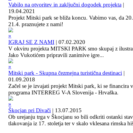
Vabilo na otvoritev in zaključni dogodek projekta
|
19.04.2021
Projekt Mitski park se bliža koncu. Vabimo vas, da 20.
21.4. praznujete z nami!
IGRAJ SE Z NAMI
|
07.02.2020
V okviru projekta MITSKI PARK smo skupaj z ilustra
Jako Vukotićem pripravili zanimive igre...
Mitski park - Skupna čezmejna turistična destinaci
|
01.09.2018
Začel se je izvajati projekt Mitski park, ki se financira 
programa INTERREG V-A Slovenija - Hrvaška.
Škocjan pri Divači
|
13.07.2015
Ob urejanju trga v Škocjanu so bili odkriti ostanki sta
tlakovanja iz 17. stoletja ter v skalo vklesana rimska hi