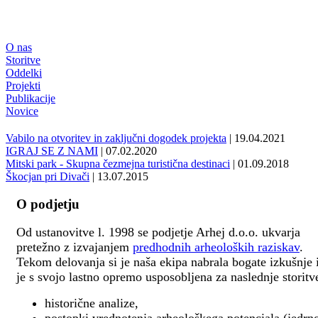
O nas
Storitve
Oddelki
Projekti
Publikacije
Novice
Vabilo na otvoritev in zaključni dogodek projekta
| 19.04.2021
IGRAJ SE Z NAMI
| 07.02.2020
Mitski park - Skupna čezmejna turistična destinaci
| 01.09.2018
Škocjan pri Divači
| 13.07.2015
O podjetju
Od ustanovitve l. 1998 se podjetje Arhej d.o.o. ukvarja
pretežno z izvajanjem
predhodnih arheoloških raziskav
.
Tekom delovanja si je naša ekipa nabrala bogate izkušnje 
je s svojo lastno opremo usposobljena za naslednje storitv
historične analize,