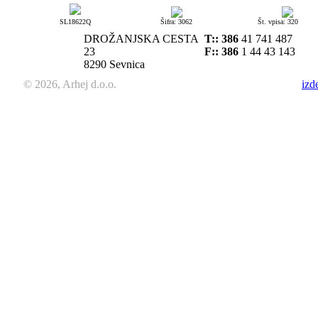
SL18622Q
Šifra: 3062
Št. vpisa: 320
DROŽANJSKA CESTA
T::
386
41 741 487
23
F:: 386
1 44 43 143
8290 Sevnica
© 2026, Arhej d.o.o.
izd