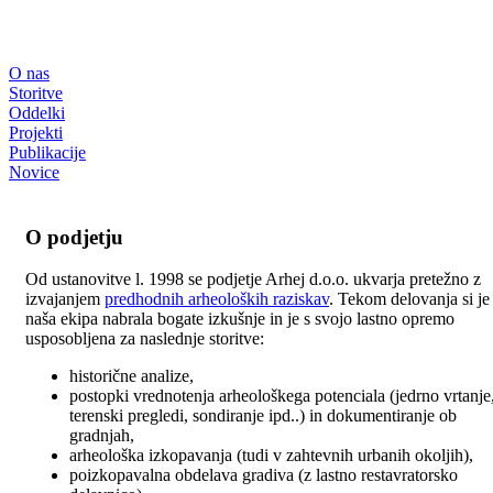
O nas
Storitve
Oddelki
Projekti
Publikacije
Novice
O podjetju
Od ustanovitve l. 1998 se podjetje Arhej d.o.o. ukvarja pretežno z
izvajanjem
predhodnih arheoloških raziskav
. Tekom delovanja si je
naša ekipa nabrala bogate izkušnje in je s svojo lastno opremo
usposobljena za naslednje storitve:
historične analize,
postopki vrednotenja arheološkega potenciala (jedrno vrtanje
terenski pregledi, sondiranje ipd..) in dokumentiranje ob
gradnjah,
arheološka izkopavanja (tudi v zahtevnih urbanih okoljih),
poizkopavalna obdelava gradiva (z lastno restavratorsko