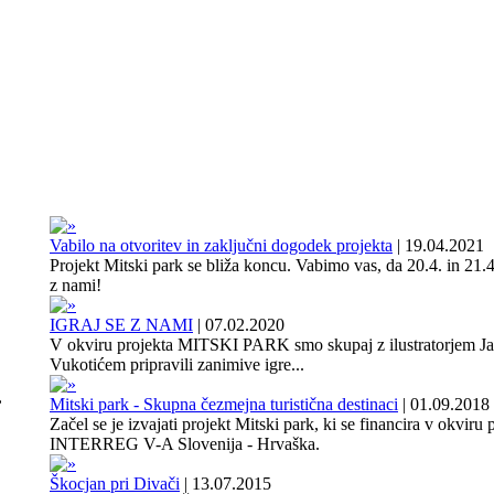
Vabilo na otvoritev in zaključni dogodek projekta
|
19.04.2021
Projekt Mitski park se bliža koncu. Vabimo vas, da 20.4. in 21.4
z nami!
IGRAJ SE Z NAMI
|
07.02.2020
V okviru projekta MITSKI PARK smo skupaj z ilustratorjem J
Vukotićem pripravili zanimive igre...
,
Mitski park - Skupna čezmejna turistična destinaci
|
01.09.2018
Začel se je izvajati projekt Mitski park, ki se financira v okviru
INTERREG V-A Slovenija - Hrvaška.
Škocjan pri Divači
|
13.07.2015