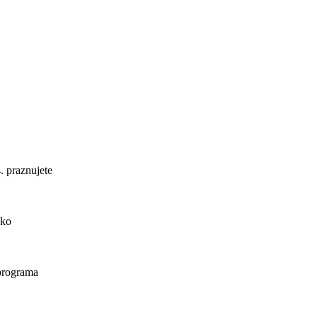
. praznujete
ako
 programa