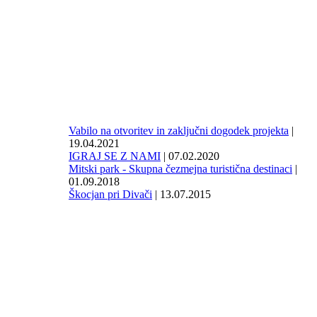
Vabilo na otvoritev in zaključni dogodek projekta
|
19.04.2021
IGRAJ SE Z NAMI
| 07.02.2020
Mitski park - Skupna čezmejna turistična destinaci
|
01.09.2018
Škocjan pri Divači
| 13.07.2015