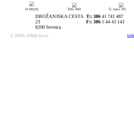
SL18622Q
Šifra: 3062
Št. vpisa: 320
DROŽANJSKA CESTA
T::
386
41 741 487
23
F:: 386
1 44 43 143
8290 Sevnica
© 2026, Arhej d.o.o.
izd