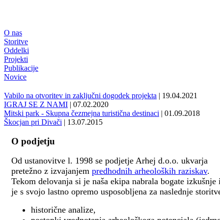
O nas
Storitve
Oddelki
Projekti
Publikacije
Novice
Vabilo na otvoritev in zaključni dogodek projekta
| 19.04.2021
IGRAJ SE Z NAMI
| 07.02.2020
Mitski park - Skupna čezmejna turistična destinaci
| 01.09.2018
Škocjan pri Divači
| 13.07.2015
O podjetju
Od ustanovitve l. 1998 se podjetje Arhej d.o.o. ukvarja
pretežno z izvajanjem
predhodnih arheoloških raziskav
.
Tekom delovanja si je naša ekipa nabrala bogate izkušnje 
je s svojo lastno opremo usposobljena za naslednje storitv
historične analize,