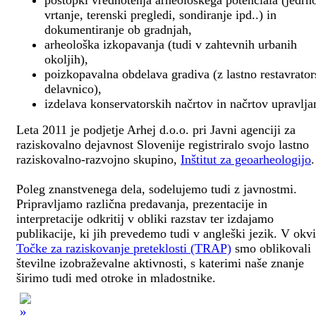
postopki vrednotenja arheološkega potenciala (jedrn
vrtanje, terenski pregledi, sondiranje ipd..) in
dokumentiranje ob gradnjah,
arheološka izkopavanja (tudi v zahtevnih urbanih
okoljih),
poizkopavalna obdelava gradiva (z lastno restavrato
delavnico),
izdelava konservatorskih načrtov in načrtov upravlja
Leta 2011 je podjetje Arhej d.o.o. pri Javni agenciji za
raziskovalno dejavnost Slovenije registriralo svojo lastno
raziskovalno-razvojno skupino,
Inštitut za geoarheologijo
.
Poleg znanstvenega dela, sodelujemo tudi z javnostmi.
Pripravljamo različna predavanja, prezentacije in
interpretacije odkritij v obliki razstav ter izdajamo
publikacije, ki jih prevedemo tudi v angleški jezik. V okv
Točke za raziskovanje preteklosti (TRAP)
smo oblikovali
številne izobraževalne aktivnosti, s katerimi naše znanje
širimo tudi med otroke in mladostnike.