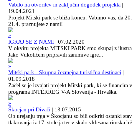
Vabilo na otvoritev in zaključni dogodek projekta
|
19.04.2021
Projekt Mitski park se bliža koncu. Vabimo vas, da 20.
21.4. praznujete z nami!
IGRAJ SE Z NAMI
|
07.02.2020
V okviru projekta MITSKI PARK smo skupaj z ilustra
Jako Vukotićem pripravili zanimive igre...
Mitski park - Skupna čezmejna turistična destinaci
|
01.09.2018
Začel se je izvajati projekt Mitski park, ki se financira 
programa INTERREG V-A Slovenija - Hrvaška.
Škocjan pri Divači
|
13.07.2015
Ob urejanju trga v Škocjanu so bili odkriti ostanki sta
tlakovanja iz 17. stoletja ter v skalo vklesana rimska hi