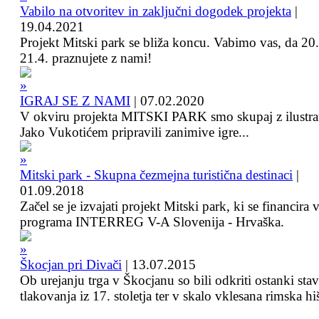
Vabilo na otvoritev in zaključni dogodek projekta
|
19.04.2021
Projekt Mitski park se bliža koncu. Vabimo vas, da 20.
21.4. praznujete z nami!
IGRAJ SE Z NAMI
|
07.02.2020
V okviru projekta MITSKI PARK smo skupaj z ilustra
Jako Vukotićem pripravili zanimive igre...
Mitski park - Skupna čezmejna turistična destinaci
|
01.09.2018
Začel se je izvajati projekt Mitski park, ki se financira 
programa INTERREG V-A Slovenija - Hrvaška.
Škocjan pri Divači
|
13.07.2015
Ob urejanju trga v Škocjanu so bili odkriti ostanki sta
tlakovanja iz 17. stoletja ter v skalo vklesana rimska hi