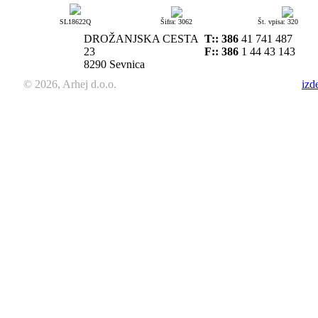
SL18622Q
Šifra: 3062
Št. vpisa: 320
DROŽANJSKA CESTA
T::
386
41 741 487
23
F:: 386
1 44 43 143
8290 Sevnica
© 2026, Arhej d.o.o.
izd