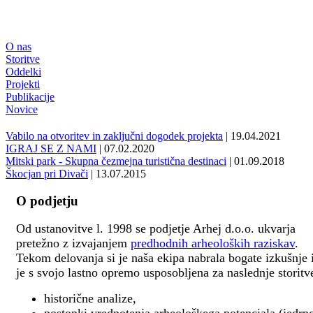
O nas
Storitve
Oddelki
Projekti
Publikacije
Novice
Vabilo na otvoritev in zaključni dogodek projekta
| 19.04.2021
IGRAJ SE Z NAMI
| 07.02.2020
Mitski park - Skupna čezmejna turistična destinaci
| 01.09.2018
Škocjan pri Divači
| 13.07.2015
O podjetju
Od ustanovitve l. 1998 se podjetje Arhej d.o.o. ukvarja
pretežno z izvajanjem
predhodnih arheoloških raziskav
.
Tekom delovanja si je naša ekipa nabrala bogate izkušnje 
je s svojo lastno opremo usposobljena za naslednje storitv
historične analize,