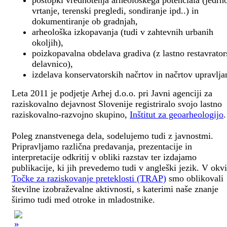
postopki vrednotenja arheološkega potenciala (jedrn
vrtanje, terenski pregledi, sondiranje ipd..) in
dokumentiranje ob gradnjah,
arheološka izkopavanja (tudi v zahtevnih urbanih
okoljih),
poizkopavalna obdelava gradiva (z lastno restavrato
delavnico),
izdelava konservatorskih načrtov in načrtov upravlja
Leta 2011 je podjetje Arhej d.o.o. pri Javni agenciji za
raziskovalno dejavnost Slovenije registriralo svojo lastno
raziskovalno-razvojno skupino,
Inštitut za geoarheologijo
.
Poleg znanstvenega dela, sodelujemo tudi z javnostmi.
Pripravljamo različna predavanja, prezentacije in
interpretacije odkritij v obliki razstav ter izdajamo
publikacije, ki jih prevedemo tudi v angleški jezik. V okv
Točke za raziskovanje preteklosti (TRAP)
smo oblikovali
številne izobraževalne aktivnosti, s katerimi naše znanje
širimo tudi med otroke in mladostnike.