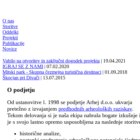
O nas
Storitve
Oddelki
Projekti
Publikacije
Novice
Vabilo na otvoritev in zaključni dogodek projekta
| 19.04.2021
IGRAJ SE Z NAMI
| 07.02.2020
Mitski park - Skupna čezmejna turistična destinaci
| 01.09.2018
Škocjan pri Divači
| 13.07.2015
O podjetju
Od ustanovitve l. 1998 se podjetje Arhej d.o.o. ukvarja
pretežno z izvajanjem
predhodnih arheoloških raziskav
.
Tekom delovanja si je naša ekipa nabrala bogate izkušnje 
je s svojo lastno opremo usposobljena za naslednje storitv
historične analize,