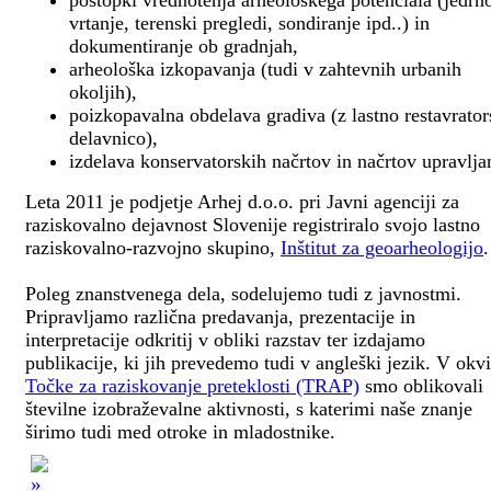
postopki vrednotenja arheološkega potenciala (jedrn
vrtanje, terenski pregledi, sondiranje ipd..) in
dokumentiranje ob gradnjah,
arheološka izkopavanja (tudi v zahtevnih urbanih
okoljih),
poizkopavalna obdelava gradiva (z lastno restavrato
delavnico),
izdelava konservatorskih načrtov in načrtov upravlja
Leta 2011 je podjetje Arhej d.o.o. pri Javni agenciji za
raziskovalno dejavnost Slovenije registriralo svojo lastno
raziskovalno-razvojno skupino,
Inštitut za geoarheologijo
.
Poleg znanstvenega dela, sodelujemo tudi z javnostmi.
Pripravljamo različna predavanja, prezentacije in
interpretacije odkritij v obliki razstav ter izdajamo
publikacije, ki jih prevedemo tudi v angleški jezik. V okv
Točke za raziskovanje preteklosti (TRAP)
smo oblikovali
številne izobraževalne aktivnosti, s katerimi naše znanje
širimo tudi med otroke in mladostnike.