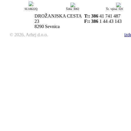
SL18622Q
Šifra: 3062
Št. vpisa: 320
DROŽANJSKA CESTA
T::
386
41 741 487
23
F:: 386
1 44 43 143
8290 Sevnica
© 2026, Arhej d.o.o.
izd