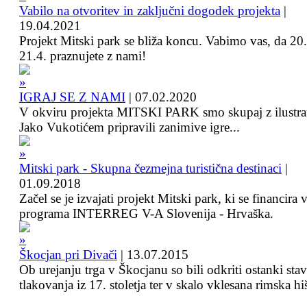
Vabilo na otvoritev in zaključni dogodek projekta
|
19.04.2021
Projekt Mitski park se bliža koncu. Vabimo vas, da 20.
21.4. praznujete z nami!
IGRAJ SE Z NAMI
|
07.02.2020
V okviru projekta MITSKI PARK smo skupaj z ilustra
Jako Vukotićem pripravili zanimive igre...
Mitski park - Skupna čezmejna turistična destinaci
|
01.09.2018
Začel se je izvajati projekt Mitski park, ki se financira 
programa INTERREG V-A Slovenija - Hrvaška.
Škocjan pri Divači
|
13.07.2015
Ob urejanju trga v Škocjanu so bili odkriti ostanki sta
tlakovanja iz 17. stoletja ter v skalo vklesana rimska hi