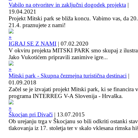
Vabilo na otvoritev in zaključni dogodek projekta
|
19.04.2021
Projekt Mitski park se bliža koncu. Vabimo vas, da 20.
21.4. praznujete z nami!
IGRAJ SE Z NAMI
|
07.02.2020
V okviru projekta MITSKI PARK smo skupaj z ilustra
Jako Vukotićem pripravili zanimive igre...
Mitski park - Skupna čezmejna turistična destinaci
|
01.09.2018
Začel se je izvajati projekt Mitski park, ki se financira 
programa INTERREG V-A Slovenija - Hrvaška.
Škocjan pri Divači
|
13.07.2015
Ob urejanju trga v Škocjanu so bili odkriti ostanki sta
tlakovanja iz 17. stoletja ter v skalo vklesana rimska hi