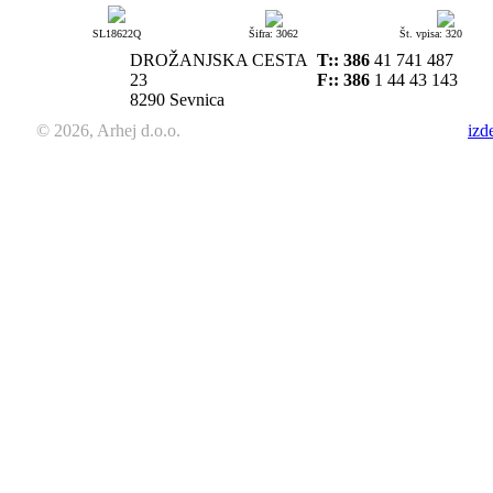
SL18622Q
Šifra: 3062
Št. vpisa: 320
DROŽANJSKA CESTA
T::
386
41 741 487
23
F:: 386
1 44 43 143
8290 Sevnica
© 2026, Arhej d.o.o.
izd