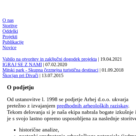
O nas
Storitve
Oddelki
Projekti
Publikacije
Novice
Vabilo na otvoritev in zaključni dogodek projekta
| 19.04.2021
IGRAJ SE Z NAMI
| 07.02.2020
Mitski park - Skupna čezmejna turistična destinaci
| 01.09.2018
Škocjan pri Divači
| 13.07.2015
O podjetju
Od ustanovitve l. 1998 se podjetje Arhej d.o.o. ukvarja
pretežno z izvajanjem
predhodnih arheoloških raziskav
.
Tekom delovanja si je naša ekipa nabrala bogate izkušnje 
je s svojo lastno opremo usposobljena za naslednje storitv
historične analize,