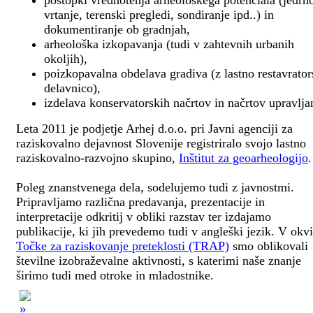
postopki vrednotenja arheološkega potenciala (jedrn
vrtanje, terenski pregledi, sondiranje ipd..) in
dokumentiranje ob gradnjah,
arheološka izkopavanja (tudi v zahtevnih urbanih
okoljih),
poizkopavalna obdelava gradiva (z lastno restavrato
delavnico),
izdelava konservatorskih načrtov in načrtov upravlja
Leta 2011 je podjetje Arhej d.o.o. pri Javni agenciji za
raziskovalno dejavnost Slovenije registriralo svojo lastno
raziskovalno-razvojno skupino,
Inštitut za geoarheologijo
.
Poleg znanstvenega dela, sodelujemo tudi z javnostmi.
Pripravljamo različna predavanja, prezentacije in
interpretacije odkritij v obliki razstav ter izdajamo
publikacije, ki jih prevedemo tudi v angleški jezik. V okv
Točke za raziskovanje preteklosti (TRAP)
smo oblikovali
številne izobraževalne aktivnosti, s katerimi naše znanje
širimo tudi med otroke in mladostnike.