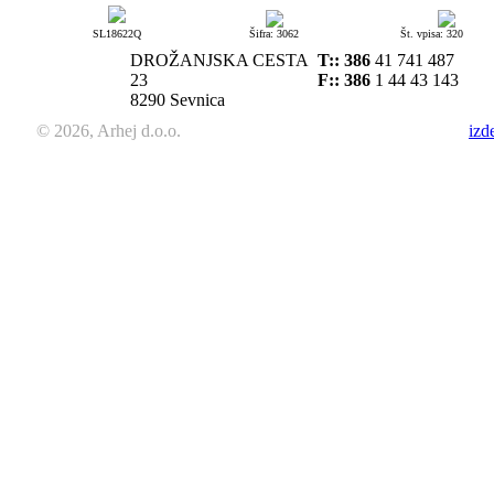
SL18622Q
Šifra: 3062
Št. vpisa: 320
DROŽANJSKA CESTA
T::
386
41 741 487
23
F:: 386
1 44 43 143
8290 Sevnica
© 2026, Arhej d.o.o.
izd