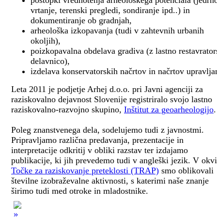
postopki vrednotenja arheološkega potenciala (jedrn
vrtanje, terenski pregledi, sondiranje ipd..) in
dokumentiranje ob gradnjah,
arheološka izkopavanja (tudi v zahtevnih urbanih
okoljih),
poizkopavalna obdelava gradiva (z lastno restavrato
delavnico),
izdelava konservatorskih načrtov in načrtov upravlja
Leta 2011 je podjetje Arhej d.o.o. pri Javni agenciji za
raziskovalno dejavnost Slovenije registriralo svojo lastno
raziskovalno-razvojno skupino,
Inštitut za geoarheologijo
.
Poleg znanstvenega dela, sodelujemo tudi z javnostmi.
Pripravljamo različna predavanja, prezentacije in
interpretacije odkritij v obliki razstav ter izdajamo
publikacije, ki jih prevedemo tudi v angleški jezik. V okv
Točke za raziskovanje preteklosti (TRAP)
smo oblikovali
številne izobraževalne aktivnosti, s katerimi naše znanje
širimo tudi med otroke in mladostnike.