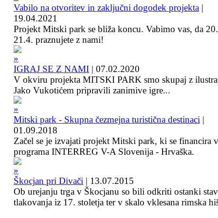
Vabilo na otvoritev in zaključni dogodek projekta
|
19.04.2021
Projekt Mitski park se bliža koncu. Vabimo vas, da 20.
21.4. praznujete z nami!
IGRAJ SE Z NAMI
|
07.02.2020
V okviru projekta MITSKI PARK smo skupaj z ilustra
Jako Vukotićem pripravili zanimive igre...
Mitski park - Skupna čezmejna turistična destinaci
|
01.09.2018
Začel se je izvajati projekt Mitski park, ki se financira 
programa INTERREG V-A Slovenija - Hrvaška.
Škocjan pri Divači
|
13.07.2015
Ob urejanju trga v Škocjanu so bili odkriti ostanki sta
tlakovanja iz 17. stoletja ter v skalo vklesana rimska hi