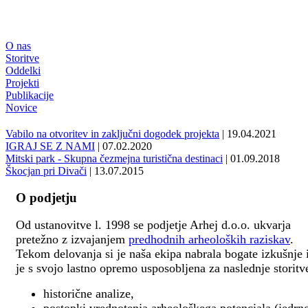
O nas
Storitve
Oddelki
Projekti
Publikacije
Novice
Vabilo na otvoritev in zaključni dogodek projekta
| 19.04.2021
IGRAJ SE Z NAMI
| 07.02.2020
Mitski park - Skupna čezmejna turistična destinaci
| 01.09.2018
Škocjan pri Divači
| 13.07.2015
O podjetju
Od ustanovitve l. 1998 se podjetje Arhej d.o.o. ukvarja
pretežno z izvajanjem
predhodnih arheoloških raziskav
.
Tekom delovanja si je naša ekipa nabrala bogate izkušnje 
je s svojo lastno opremo usposobljena za naslednje storitv
historične analize,