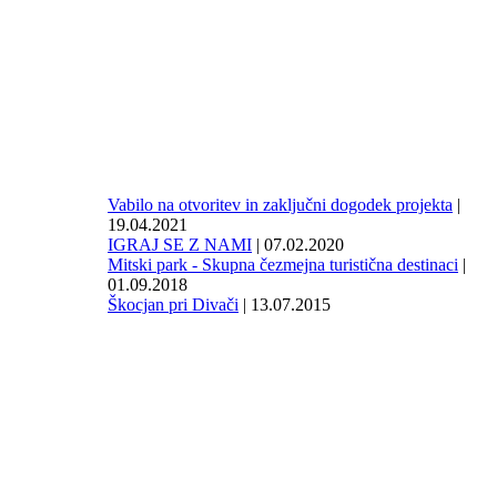
Vabilo na otvoritev in zaključni dogodek projekta
|
19.04.2021
IGRAJ SE Z NAMI
| 07.02.2020
Mitski park - Skupna čezmejna turistična destinaci
|
01.09.2018
Škocjan pri Divači
| 13.07.2015