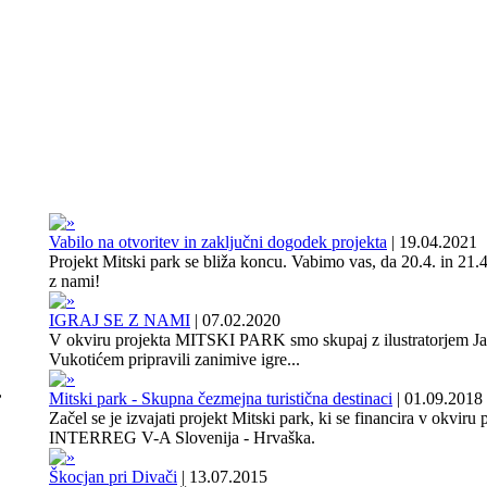
Vabilo na otvoritev in zaključni dogodek projekta
|
19.04.2021
Projekt Mitski park se bliža koncu. Vabimo vas, da 20.4. in 21.4
z nami!
IGRAJ SE Z NAMI
|
07.02.2020
V okviru projekta MITSKI PARK smo skupaj z ilustratorjem J
Vukotićem pripravili zanimive igre...
,
Mitski park - Skupna čezmejna turistična destinaci
|
01.09.2018
Začel se je izvajati projekt Mitski park, ki se financira v okviru
INTERREG V-A Slovenija - Hrvaška.
Škocjan pri Divači
|
13.07.2015