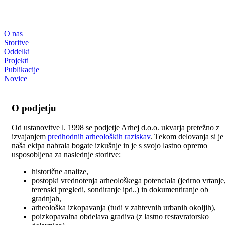
O nas
Storitve
Oddelki
Projekti
Publikacije
Novice
O podjetju
Od ustanovitve l. 1998 se podjetje Arhej d.o.o. ukvarja pretežno z
izvajanjem
predhodnih arheoloških raziskav
. Tekom delovanja si je
naša ekipa nabrala bogate izkušnje in je s svojo lastno opremo
usposobljena za naslednje storitve:
historične analize,
postopki vrednotenja arheološkega potenciala (jedrno vrtanje
terenski pregledi, sondiranje ipd..) in dokumentiranje ob
gradnjah,
arheološka izkopavanja (tudi v zahtevnih urbanih okoljih),
poizkopavalna obdelava gradiva (z lastno restavratorsko