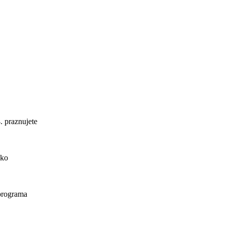
. praznujete
ako
 programa