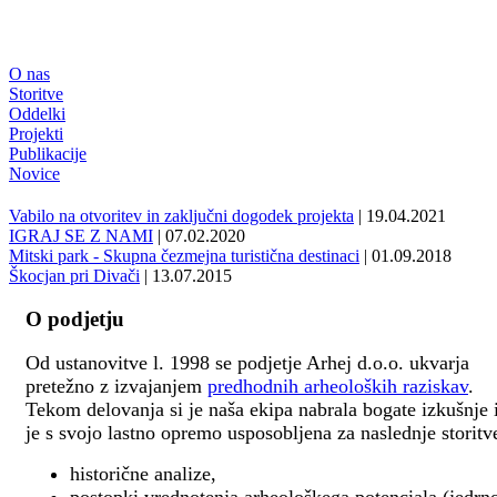
O nas
Storitve
Oddelki
Projekti
Publikacije
Novice
Vabilo na otvoritev in zaključni dogodek projekta
| 19.04.2021
IGRAJ SE Z NAMI
| 07.02.2020
Mitski park - Skupna čezmejna turistična destinaci
| 01.09.2018
Škocjan pri Divači
| 13.07.2015
O podjetju
Od ustanovitve l. 1998 se podjetje Arhej d.o.o. ukvarja
pretežno z izvajanjem
predhodnih arheoloških raziskav
.
Tekom delovanja si je naša ekipa nabrala bogate izkušnje 
je s svojo lastno opremo usposobljena za naslednje storitv
historične analize,