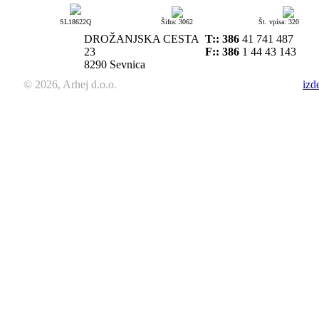
SL18622Q
Šifra: 3062
Št. vpisa: 320
DROŽANJSKA CESTA
T::
386
41 741 487
23
F:: 386
1 44 43 143
8290 Sevnica
© 2026, Arhej d.o.o.
izd