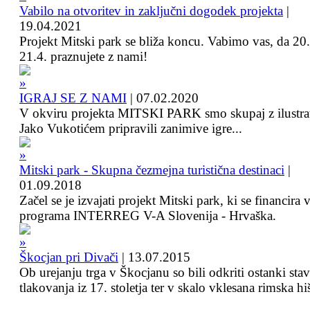
Vabilo na otvoritev in zaključni dogodek projekta
|
19.04.2021
Projekt Mitski park se bliža koncu. Vabimo vas, da 20.
21.4. praznujete z nami!
IGRAJ SE Z NAMI
|
07.02.2020
V okviru projekta MITSKI PARK smo skupaj z ilustra
Jako Vukotićem pripravili zanimive igre...
Mitski park - Skupna čezmejna turistična destinaci
|
01.09.2018
Začel se je izvajati projekt Mitski park, ki se financira 
programa INTERREG V-A Slovenija - Hrvaška.
Škocjan pri Divači
|
13.07.2015
Ob urejanju trga v Škocjanu so bili odkriti ostanki sta
tlakovanja iz 17. stoletja ter v skalo vklesana rimska hi