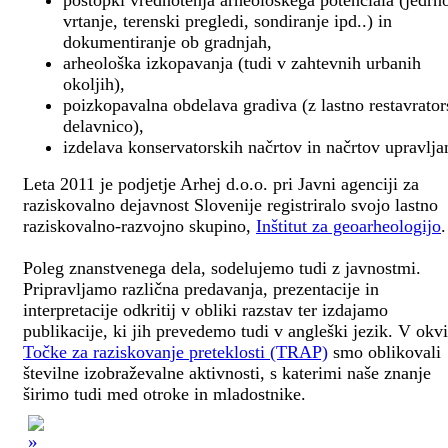
postopki vrednotenja arheološkega potenciala (jedrn
vrtanje, terenski pregledi, sondiranje ipd..) in
dokumentiranje ob gradnjah,
arheološka izkopavanja (tudi v zahtevnih urbanih
okoljih),
poizkopavalna obdelava gradiva (z lastno restavrato
delavnico),
izdelava konservatorskih načrtov in načrtov upravlja
Leta 2011 je podjetje Arhej d.o.o. pri Javni agenciji za
raziskovalno dejavnost Slovenije registriralo svojo lastno
raziskovalno-razvojno skupino,
Inštitut za geoarheologijo
.
Poleg znanstvenega dela, sodelujemo tudi z javnostmi.
Pripravljamo različna predavanja, prezentacije in
interpretacije odkritij v obliki razstav ter izdajamo
publikacije, ki jih prevedemo tudi v angleški jezik. V okv
Točke za raziskovanje preteklosti (TRAP)
smo oblikovali
številne izobraževalne aktivnosti, s katerimi naše znanje
širimo tudi med otroke in mladostnike.