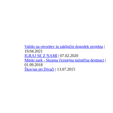
Vabilo na otvoritev in zaključni dogodek projekta
|
19.04.2021
IGRAJ SE Z NAMI
| 07.02.2020
Mitski park - Skupna čezmejna turistična destinaci
|
01.09.2018
Škocjan pri Divači
| 13.07.2015