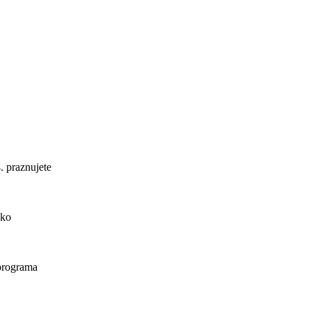
. praznujete
ako
 programa