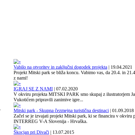
Vabilo na otvoritev in zaključni dogodek projekta
|
19.04.2021
Projekt Mitski park se bliža koncu. Vabimo vas, da 20.4. in 21.4
z nami!
IGRAJ SE Z NAMI
|
07.02.2020
V okviru projekta MITSKI PARK smo skupaj z ilustratorjem J
Vukotićem pripravili zanimive igre...
,
Mitski park - Skupna čezmejna turistična destinaci
|
01.09.2018
Začel se je izvajati projekt Mitski park, ki se financira v okviru
INTERREG V-A Slovenija - Hrvaška.
Škocjan pri Divači
|
13.07.2015