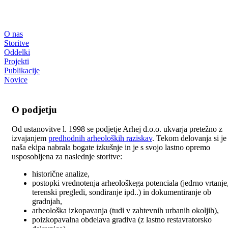
O nas
Storitve
Oddelki
Projekti
Publikacije
Novice
O podjetju
Od ustanovitve l. 1998 se podjetje Arhej d.o.o. ukvarja pretežno z
izvajanjem
predhodnih arheoloških raziskav
. Tekom delovanja si je
naša ekipa nabrala bogate izkušnje in je s svojo lastno opremo
usposobljena za naslednje storitve:
historične analize,
postopki vrednotenja arheološkega potenciala (jedrno vrtanje
terenski pregledi, sondiranje ipd..) in dokumentiranje ob
gradnjah,
arheološka izkopavanja (tudi v zahtevnih urbanih okoljih),
poizkopavalna obdelava gradiva (z lastno restavratorsko