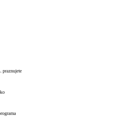
. praznujete
ako
 programa