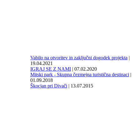
Vabilo na otvoritev in zaključni dogodek projekta
|
19.04.2021
IGRAJ SE Z NAMI
| 07.02.2020
Mitski park - Skupna čezmejna turistična destinaci
|
01.09.2018
Škocjan pri Divači
| 13.07.2015