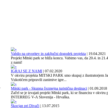
Vabilo na otvoritev in zaključni dogodek projekta
|
19.04.2021
Projekt Mitski park se bliža koncu. Vabimo vas, da 20.4. in 21.4
z nami!
IGRAJ SE Z NAMI
|
07.02.2020
V okviru projekta MITSKI PARK smo skupaj z ilustratorjem J
Vukotićem pripravili zanimive igre...
,
Mitski park - Skupna čezmejna turistična destinaci
|
01.09.2018
Začel se je izvajati projekt Mitski park, ki se financira v okviru
INTERREG V-A Slovenija - Hrvaška.
Škocjan pri Divači
|
13.07.2015