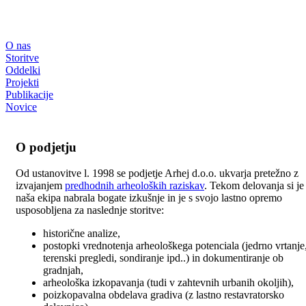
O nas
Storitve
Oddelki
Projekti
Publikacije
Novice
O podjetju
Od ustanovitve l. 1998 se podjetje Arhej d.o.o. ukvarja pretežno z
izvajanjem
predhodnih arheoloških raziskav
. Tekom delovanja si je
naša ekipa nabrala bogate izkušnje in je s svojo lastno opremo
usposobljena za naslednje storitve:
historične analize,
postopki vrednotenja arheološkega potenciala (jedrno vrtanje
terenski pregledi, sondiranje ipd..) in dokumentiranje ob
gradnjah,
arheološka izkopavanja (tudi v zahtevnih urbanih okoljih),
poizkopavalna obdelava gradiva (z lastno restavratorsko