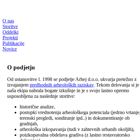
O nas
Storitve
Oddelki
Projekti
Publikacije
Novice
O podjetju
Od ustanovitve l. 1998 se podjetje Arhej d.o.o. ukvarja pretežno z
izvajanjem
predhodnih arheoloških raziskav
. Tekom delovanja si je
naša ekipa nabrala bogate izkušnje in je s svojo lastno opremo
usposobljena za naslednje storitve:
historične analize,
postopki vrednotenja arheološkega potenciala (jedrno vrtanje
terenski pregledi, sondiranje ipd..) in dokumentiranje ob
gradnjah,
arheološka izkopavanja (tudi v zahtevnih urbanih okoljih),
poizkopavalna obdelava gradiva (z lastno restavratorsko