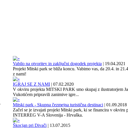
Vabilo na otvoritev in zaključni dogodek projekta
|
19.04.2021
Projekt Mitski park se bliža koncu. Vabimo vas, da 20.4. in 21.4
z nami!
IGRAJ SE Z NAMI
|
07.02.2020
V okviru projekta MITSKI PARK smo skupaj z ilustratorjem J
Vukotićem pripravili zanimive igre...
,
Mitski park - Skupna čezmejna turistična destinaci
|
01.09.2018
Začel se je izvajati projekt Mitski park, ki se financira v okviru
INTERREG V-A Slovenija - Hrvaška.
Škocjan pri Divači
|
13.07.2015