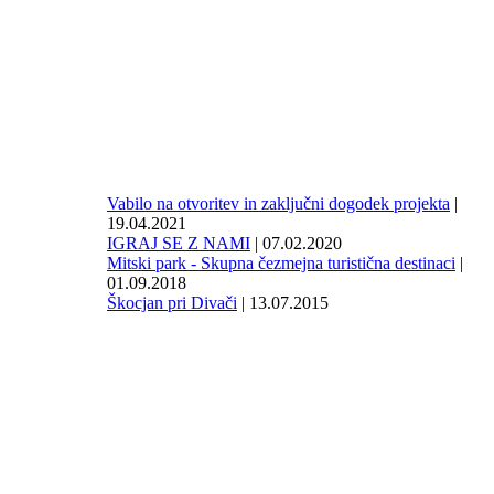
Vabilo na otvoritev in zaključni dogodek projekta
|
19.04.2021
IGRAJ SE Z NAMI
| 07.02.2020
Mitski park - Skupna čezmejna turistična destinaci
|
01.09.2018
Škocjan pri Divači
| 13.07.2015