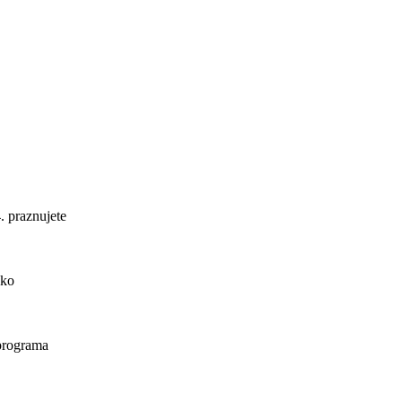
. praznujete
ako
 programa