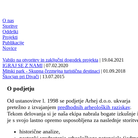
O nas
Storitve
Oddelki
Projekti
Publikacije
Novice
Vabilo na otvoritev in zaključni dogodek projekta
| 19.04.2021
IGRAJ SE Z NAMI
| 07.02.2020
Mitski park - Skupna čezmejna turistična destinaci
| 01.09.2018
Škocjan pri Divači
| 13.07.2015
O podjetju
Od ustanovitve l. 1998 se podjetje Arhej d.o.o. ukvarja
pretežno z izvajanjem
predhodnih arheoloških raziskav
.
Tekom delovanja si je naša ekipa nabrala bogate izkušnje 
je s svojo lastno opremo usposobljena za naslednje storitv
historične analize,