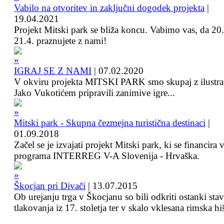
Vabilo na otvoritev in zaključni dogodek projekta
|
19.04.2021
Projekt Mitski park se bliža koncu. Vabimo vas, da 20.
21.4. praznujete z nami!
IGRAJ SE Z NAMI
|
07.02.2020
V okviru projekta MITSKI PARK smo skupaj z ilustra
Jako Vukotićem pripravili zanimive igre...
Mitski park - Skupna čezmejna turistična destinaci
|
01.09.2018
Začel se je izvajati projekt Mitski park, ki se financira 
programa INTERREG V-A Slovenija - Hrvaška.
Škocjan pri Divači
|
13.07.2015
Ob urejanju trga v Škocjanu so bili odkriti ostanki sta
tlakovanja iz 17. stoletja ter v skalo vklesana rimska hi