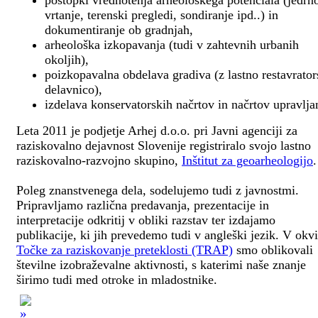
postopki vrednotenja arheološkega potenciala (jedrn
vrtanje, terenski pregledi, sondiranje ipd..) in
dokumentiranje ob gradnjah,
arheološka izkopavanja (tudi v zahtevnih urbanih
okoljih),
poizkopavalna obdelava gradiva (z lastno restavrato
delavnico),
izdelava konservatorskih načrtov in načrtov upravlja
Leta 2011 je podjetje Arhej d.o.o. pri Javni agenciji za
raziskovalno dejavnost Slovenije registriralo svojo lastno
raziskovalno-razvojno skupino,
Inštitut za geoarheologijo
.
Poleg znanstvenega dela, sodelujemo tudi z javnostmi.
Pripravljamo različna predavanja, prezentacije in
interpretacije odkritij v obliki razstav ter izdajamo
publikacije, ki jih prevedemo tudi v angleški jezik. V okv
Točke za raziskovanje preteklosti (TRAP)
smo oblikovali
številne izobraževalne aktivnosti, s katerimi naše znanje
širimo tudi med otroke in mladostnike.