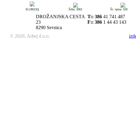
SL18622Q
Šifra: 3062
Št. vpisa: 320
DROŽANJSKA CESTA
T::
386
41 741 487
23
F:: 386
1 44 43 143
8290 Sevnica
© 2026, Arhej d.o.o.
izd