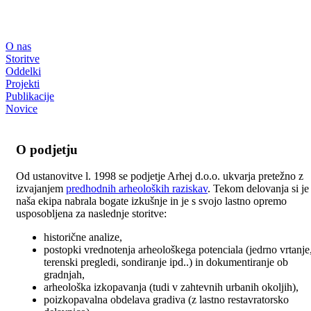
O nas
Storitve
Oddelki
Projekti
Publikacije
Novice
O podjetju
Od ustanovitve l. 1998 se podjetje Arhej d.o.o. ukvarja pretežno z
izvajanjem
predhodnih arheoloških raziskav
. Tekom delovanja si je
naša ekipa nabrala bogate izkušnje in je s svojo lastno opremo
usposobljena za naslednje storitve:
historične analize,
postopki vrednotenja arheološkega potenciala (jedrno vrtanje
terenski pregledi, sondiranje ipd..) in dokumentiranje ob
gradnjah,
arheološka izkopavanja (tudi v zahtevnih urbanih okoljih),
poizkopavalna obdelava gradiva (z lastno restavratorsko