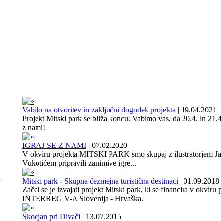
Vabilo na otvoritev in zaključni dogodek projekta
|
19.04.2021
Projekt Mitski park se bliža koncu. Vabimo vas, da 20.4. in 21.4
z nami!
IGRAJ SE Z NAMI
|
07.02.2020
V okviru projekta MITSKI PARK smo skupaj z ilustratorjem J
Vukotićem pripravili zanimive igre...
,
Mitski park - Skupna čezmejna turistična destinaci
|
01.09.2018
Začel se je izvajati projekt Mitski park, ki se financira v okviru
INTERREG V-A Slovenija - Hrvaška.
Škocjan pri Divači
|
13.07.2015