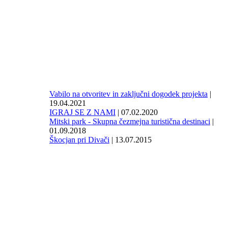
Vabilo na otvoritev in zaključni dogodek projekta
|
19.04.2021
IGRAJ SE Z NAMI
| 07.02.2020
Mitski park - Skupna čezmejna turistična destinaci
|
01.09.2018
Škocjan pri Divači
| 13.07.2015