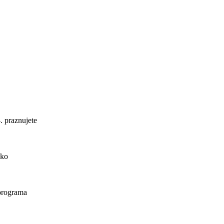
. praznujete
ako
 programa