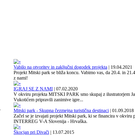
Vabilo na otvoritev in zaključni dogodek projekta
|
19.04.2021
Projekt Mitski park se bliža koncu. Vabimo vas, da 20.4. in 21.4
z nami!
IGRAJ SE Z NAMI
|
07.02.2020
V okviru projekta MITSKI PARK smo skupaj z ilustratorjem J
Vukotićem pripravili zanimive igre...
,
Mitski park - Skupna čezmejna turistična destinaci
|
01.09.2018
Začel se je izvajati projekt Mitski park, ki se financira v okviru
INTERREG V-A Slovenija - Hrvaška.
Škocjan pri Divači
|
13.07.2015