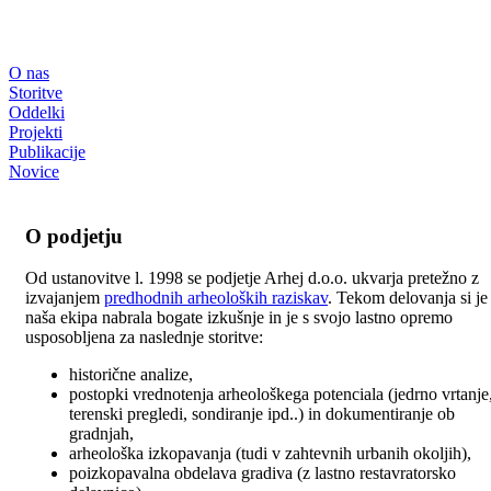
O nas
Storitve
Oddelki
Projekti
Publikacije
Novice
O podjetju
Od ustanovitve l. 1998 se podjetje Arhej d.o.o. ukvarja pretežno z
izvajanjem
predhodnih arheoloških raziskav
. Tekom delovanja si je
naša ekipa nabrala bogate izkušnje in je s svojo lastno opremo
usposobljena za naslednje storitve:
historične analize,
postopki vrednotenja arheološkega potenciala (jedrno vrtanje
terenski pregledi, sondiranje ipd..) in dokumentiranje ob
gradnjah,
arheološka izkopavanja (tudi v zahtevnih urbanih okoljih),
poizkopavalna obdelava gradiva (z lastno restavratorsko