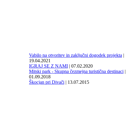
Vabilo na otvoritev in zaključni dogodek projekta
|
19.04.2021
IGRAJ SE Z NAMI
| 07.02.2020
Mitski park - Skupna čezmejna turistična destinaci
|
01.09.2018
Škocjan pri Divači
| 13.07.2015