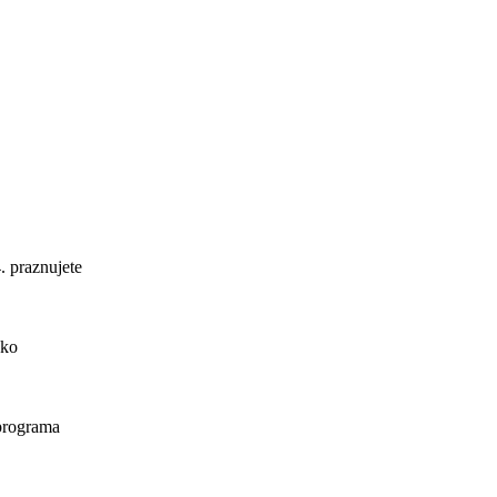
. praznujete
ako
 programa