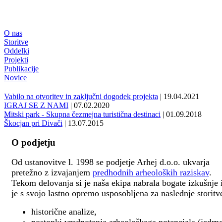
O nas
Storitve
Oddelki
Projekti
Publikacije
Novice
Vabilo na otvoritev in zaključni dogodek projekta
| 19.04.2021
IGRAJ SE Z NAMI
| 07.02.2020
Mitski park - Skupna čezmejna turistična destinaci
| 01.09.2018
Škocjan pri Divači
| 13.07.2015
O podjetju
Od ustanovitve l. 1998 se podjetje Arhej d.o.o. ukvarja
pretežno z izvajanjem
predhodnih arheoloških raziskav
.
Tekom delovanja si je naša ekipa nabrala bogate izkušnje 
je s svojo lastno opremo usposobljena za naslednje storitv
historične analize,