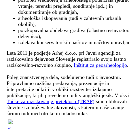
postopki vrednotenja arheološkega potenciala (jedrn
vrtanje, terenski pregledi, sondiranje ipd..) in
dokumentiranje ob gradnjah,
arheološka izkopavanja (tudi v zahtevnih urbanih
okoljih),
poizkopavalna obdelava gradiva (z lastno restavrato
delavnico),
izdelava konservatorskih načrtov in načrtov upravlja
Leta 2011 je podjetje Arhej d.o.o. pri Javni agenciji za
raziskovalno dejavnost Slovenije registriralo svojo lastno
raziskovalno-razvojno skupino,
Inštitut za geoarheologijo
.
Poleg znanstvenega dela, sodelujemo tudi z javnostmi.
Pripravljamo različna predavanja, prezentacije in
interpretacije odkritij v obliki razstav ter izdajamo
publikacije, ki jih prevedemo tudi v angleški jezik. V okv
Točke za raziskovanje preteklosti (TRAP)
smo oblikovali
številne izobraževalne aktivnosti, s katerimi naše znanje
širimo tudi med otroke in mladostnike.