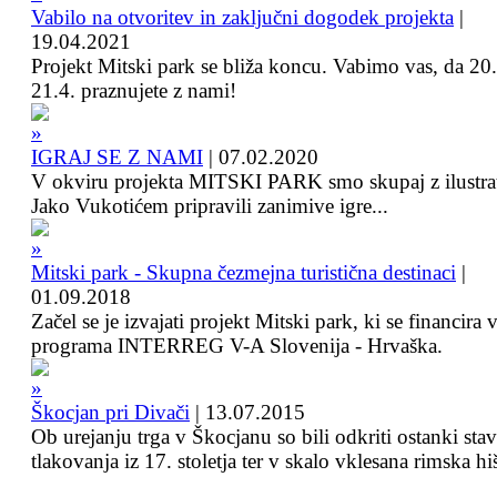
Vabilo na otvoritev in zaključni dogodek projekta
|
19.04.2021
Projekt Mitski park se bliža koncu. Vabimo vas, da 20.
21.4. praznujete z nami!
IGRAJ SE Z NAMI
|
07.02.2020
V okviru projekta MITSKI PARK smo skupaj z ilustra
Jako Vukotićem pripravili zanimive igre...
Mitski park - Skupna čezmejna turistična destinaci
|
01.09.2018
Začel se je izvajati projekt Mitski park, ki se financira 
programa INTERREG V-A Slovenija - Hrvaška.
Škocjan pri Divači
|
13.07.2015
Ob urejanju trga v Škocjanu so bili odkriti ostanki sta
tlakovanja iz 17. stoletja ter v skalo vklesana rimska hi