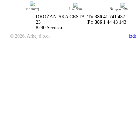
SL18622Q
Šifra: 3062
Št. vpisa: 320
DROŽANJSKA CESTA
T::
386
41 741 487
23
F:: 386
1 44 43 143
8290 Sevnica
© 2026, Arhej d.o.o.
izd