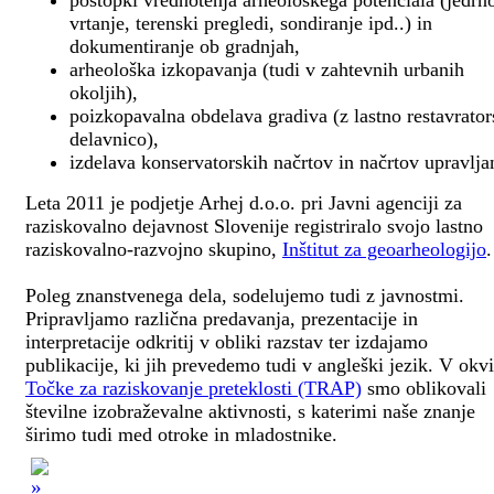
postopki vrednotenja arheološkega potenciala (jedrn
vrtanje, terenski pregledi, sondiranje ipd..) in
dokumentiranje ob gradnjah,
arheološka izkopavanja (tudi v zahtevnih urbanih
okoljih),
poizkopavalna obdelava gradiva (z lastno restavrato
delavnico),
izdelava konservatorskih načrtov in načrtov upravlja
Leta 2011 je podjetje Arhej d.o.o. pri Javni agenciji za
raziskovalno dejavnost Slovenije registriralo svojo lastno
raziskovalno-razvojno skupino,
Inštitut za geoarheologijo
.
Poleg znanstvenega dela, sodelujemo tudi z javnostmi.
Pripravljamo različna predavanja, prezentacije in
interpretacije odkritij v obliki razstav ter izdajamo
publikacije, ki jih prevedemo tudi v angleški jezik. V okv
Točke za raziskovanje preteklosti (TRAP)
smo oblikovali
številne izobraževalne aktivnosti, s katerimi naše znanje
širimo tudi med otroke in mladostnike.