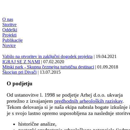
O nas
Storitve
Oddelki
Projekti
Publikacije
Novice
Vabilo na otvoritev in zaključni dogodek projekta
| 19.04.2021
IGRAJ SE Z NAMI
| 07.02.2020
Mitski park - Skupna čezmejna turistična destinaci
| 01.09.2018
Škocjan pri Divači
| 13.07.2015
O podjetju
Od ustanovitve l. 1998 se podjetje Arhej d.o.o. ukvarja
pretežno z izvajanjem
predhodnih arheoloških raziskav
.
Tekom delovanja si je naša ekipa nabrala bogate izkušnje 
je s svojo lastno opremo usposobljena za naslednje storitv
historične analize,