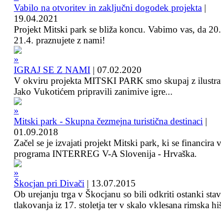
Vabilo na otvoritev in zaključni dogodek projekta
|
19.04.2021
Projekt Mitski park se bliža koncu. Vabimo vas, da 20.
21.4. praznujete z nami!
IGRAJ SE Z NAMI
|
07.02.2020
V okviru projekta MITSKI PARK smo skupaj z ilustra
Jako Vukotićem pripravili zanimive igre...
Mitski park - Skupna čezmejna turistična destinaci
|
01.09.2018
Začel se je izvajati projekt Mitski park, ki se financira 
programa INTERREG V-A Slovenija - Hrvaška.
Škocjan pri Divači
|
13.07.2015
Ob urejanju trga v Škocjanu so bili odkriti ostanki sta
tlakovanja iz 17. stoletja ter v skalo vklesana rimska hi