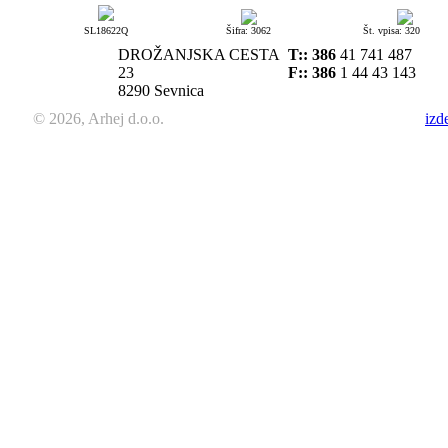
SL18622Q
Šifra: 3062
Št. vpisa: 320
DROŽANJSKA CESTA
T::
386
41 741 487
23
F:: 386
1 44 43 143
8290 Sevnica
© 2026, Arhej d.o.o.
izd