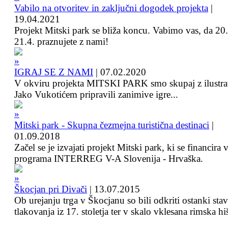
Vabilo na otvoritev in zaključni dogodek projekta
|
19.04.2021
Projekt Mitski park se bliža koncu. Vabimo vas, da 20.
21.4. praznujete z nami!
IGRAJ SE Z NAMI
|
07.02.2020
V okviru projekta MITSKI PARK smo skupaj z ilustra
Jako Vukotićem pripravili zanimive igre...
Mitski park - Skupna čezmejna turistična destinaci
|
01.09.2018
Začel se je izvajati projekt Mitski park, ki se financira 
programa INTERREG V-A Slovenija - Hrvaška.
Škocjan pri Divači
|
13.07.2015
Ob urejanju trga v Škocjanu so bili odkriti ostanki sta
tlakovanja iz 17. stoletja ter v skalo vklesana rimska hi