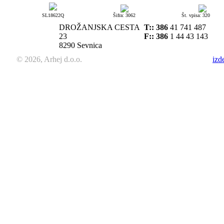
SL18622Q
Šifra: 3062
Št. vpisa: 320
DROŽANJSKA CESTA
T::
386
41 741 487
23
F:: 386
1 44 43 143
8290 Sevnica
© 2026, Arhej d.o.o.
izd