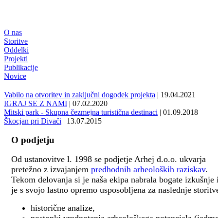
O nas
Storitve
Oddelki
Projekti
Publikacije
Novice
Vabilo na otvoritev in zaključni dogodek projekta
| 19.04.2021
IGRAJ SE Z NAMI
| 07.02.2020
Mitski park - Skupna čezmejna turistična destinaci
| 01.09.2018
Škocjan pri Divači
| 13.07.2015
O podjetju
Od ustanovitve l. 1998 se podjetje Arhej d.o.o. ukvarja
pretežno z izvajanjem
predhodnih arheoloških raziskav
.
Tekom delovanja si je naša ekipa nabrala bogate izkušnje 
je s svojo lastno opremo usposobljena za naslednje storitv
historične analize,