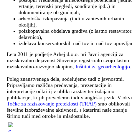
postopki vrednotenja arheološkega potenciala (jedrn
vrtanje, terenski pregledi, sondiranje ipd..) in
dokumentiranje ob gradnjah,
arheološka izkopavanja (tudi v zahtevnih urbanih
okoljih),
poizkopavalna obdelava gradiva (z lastno restavrato
delavnico),
izdelava konservatorskih načrtov in načrtov upravlja
Leta 2011 je podjetje Arhej d.o.o. pri Javni agenciji za
raziskovalno dejavnost Slovenije registriralo svojo lastno
raziskovalno-razvojno skupino,
Inštitut za geoarheologijo
.
Poleg znanstvenega dela, sodelujemo tudi z javnostmi.
Pripravljamo različna predavanja, prezentacije in
interpretacije odkritij v obliki razstav ter izdajamo
publikacije, ki jih prevedemo tudi v angleški jezik. V okv
Točke za raziskovanje preteklosti (TRAP)
smo oblikovali
številne izobraževalne aktivnosti, s katerimi naše znanje
širimo tudi med otroke in mladostnike.