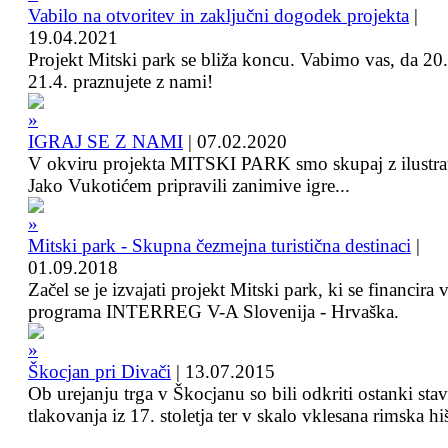
Vabilo na otvoritev in zaključni dogodek projekta
|
19.04.2021
Projekt Mitski park se bliža koncu. Vabimo vas, da 20.
21.4. praznujete z nami!
IGRAJ SE Z NAMI
|
07.02.2020
V okviru projekta MITSKI PARK smo skupaj z ilustra
Jako Vukotićem pripravili zanimive igre...
Mitski park - Skupna čezmejna turistična destinaci
|
01.09.2018
Začel se je izvajati projekt Mitski park, ki se financira 
programa INTERREG V-A Slovenija - Hrvaška.
Škocjan pri Divači
|
13.07.2015
Ob urejanju trga v Škocjanu so bili odkriti ostanki sta
tlakovanja iz 17. stoletja ter v skalo vklesana rimska hi