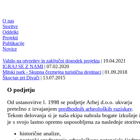
O nas
Storitve
Oddelki
Projekti
Publikacije
Novice
Vabilo na otvoritev in zaključni dogodek projekta
| 19.04.2021
IGRAJ SE Z NAMI
| 07.02.2020
Mitski park - Skupna čezmejna turistična destinaci
| 01.09.2018
Škocjan pri Divači
| 13.07.2015
O podjetju
Od ustanovitve l. 1998 se podjetje Arhej d.o.o. ukvarja
pretežno z izvajanjem
predhodnih arheoloških raziskav
.
Tekom delovanja si je naša ekipa nabrala bogate izkušnje 
je s svojo lastno opremo usposobljena za naslednje storitv
historične analize,