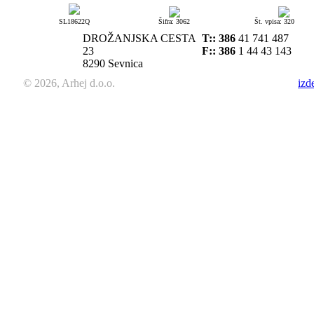
SL18622Q
Šifra: 3062
Št. vpisa: 320
DROŽANJSKA CESTA
T::
386
41 741 487
23
F:: 386
1 44 43 143
8290 Sevnica
© 2026, Arhej d.o.o.
izd