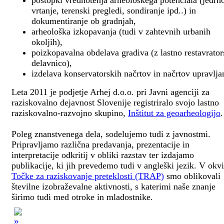
postopki vrednotenja arheološkega potenciala (jedrn
vrtanje, terenski pregledi, sondiranje ipd..) in
dokumentiranje ob gradnjah,
arheološka izkopavanja (tudi v zahtevnih urbanih
okoljih),
poizkopavalna obdelava gradiva (z lastno restavrato
delavnico),
izdelava konservatorskih načrtov in načrtov upravlja
Leta 2011 je podjetje Arhej d.o.o. pri Javni agenciji za
raziskovalno dejavnost Slovenije registriralo svojo lastno
raziskovalno-razvojno skupino,
Inštitut za geoarheologijo
.
Poleg znanstvenega dela, sodelujemo tudi z javnostmi.
Pripravljamo različna predavanja, prezentacije in
interpretacije odkritij v obliki razstav ter izdajamo
publikacije, ki jih prevedemo tudi v angleški jezik. V okv
Točke za raziskovanje preteklosti (TRAP)
smo oblikovali
številne izobraževalne aktivnosti, s katerimi naše znanje
širimo tudi med otroke in mladostnike.