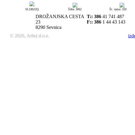
SL18622Q
Šifra: 3062
Št. vpisa: 320
DROŽANJSKA CESTA
T::
386
41 741 487
23
F:: 386
1 44 43 143
8290 Sevnica
© 2026, Arhej d.o.o.
izd