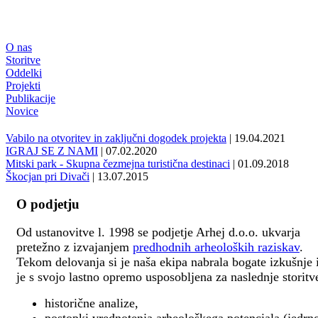
O nas
Storitve
Oddelki
Projekti
Publikacije
Novice
Vabilo na otvoritev in zaključni dogodek projekta
| 19.04.2021
IGRAJ SE Z NAMI
| 07.02.2020
Mitski park - Skupna čezmejna turistična destinaci
| 01.09.2018
Škocjan pri Divači
| 13.07.2015
O podjetju
Od ustanovitve l. 1998 se podjetje Arhej d.o.o. ukvarja
pretežno z izvajanjem
predhodnih arheoloških raziskav
.
Tekom delovanja si je naša ekipa nabrala bogate izkušnje 
je s svojo lastno opremo usposobljena za naslednje storitv
historične analize,