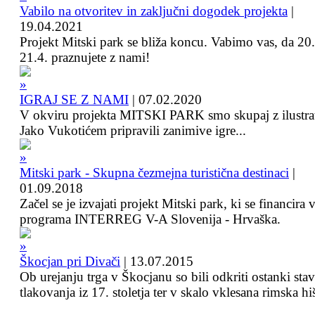
Vabilo na otvoritev in zaključni dogodek projekta
|
19.04.2021
Projekt Mitski park se bliža koncu. Vabimo vas, da 20.
21.4. praznujete z nami!
IGRAJ SE Z NAMI
|
07.02.2020
V okviru projekta MITSKI PARK smo skupaj z ilustra
Jako Vukotićem pripravili zanimive igre...
Mitski park - Skupna čezmejna turistična destinaci
|
01.09.2018
Začel se je izvajati projekt Mitski park, ki se financira 
programa INTERREG V-A Slovenija - Hrvaška.
Škocjan pri Divači
|
13.07.2015
Ob urejanju trga v Škocjanu so bili odkriti ostanki sta
tlakovanja iz 17. stoletja ter v skalo vklesana rimska hi