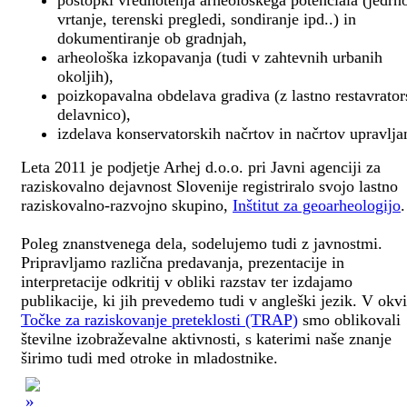
postopki vrednotenja arheološkega potenciala (jedrn
vrtanje, terenski pregledi, sondiranje ipd..) in
dokumentiranje ob gradnjah,
arheološka izkopavanja (tudi v zahtevnih urbanih
okoljih),
poizkopavalna obdelava gradiva (z lastno restavrato
delavnico),
izdelava konservatorskih načrtov in načrtov upravlja
Leta 2011 je podjetje Arhej d.o.o. pri Javni agenciji za
raziskovalno dejavnost Slovenije registriralo svojo lastno
raziskovalno-razvojno skupino,
Inštitut za geoarheologijo
.
Poleg znanstvenega dela, sodelujemo tudi z javnostmi.
Pripravljamo različna predavanja, prezentacije in
interpretacije odkritij v obliki razstav ter izdajamo
publikacije, ki jih prevedemo tudi v angleški jezik. V okv
Točke za raziskovanje preteklosti (TRAP)
smo oblikovali
številne izobraževalne aktivnosti, s katerimi naše znanje
širimo tudi med otroke in mladostnike.