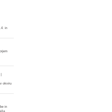
.4. in
orjem
|
 v okviru
vbe in
hiša.