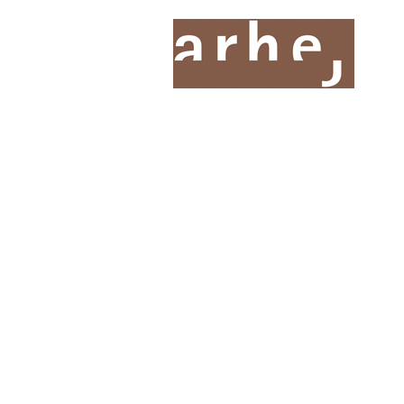
O nas
Storitve
Oddelki