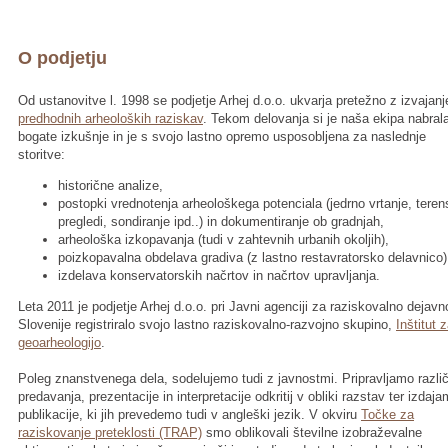
O podjetju
Od ustanovitve l. 1998 se podjetje Arhej d.o.o. ukvarja pretežno z izvajan
predhodnih arheoloških raziskav
. Tekom delovanja si je naša ekipa nabral
bogate izkušnje in je s svojo lastno opremo usposobljena za naslednje
storitve:
historične analize,
postopki vrednotenja arheološkega potenciala (jedrno vrtanje, teren
pregledi, sondiranje ipd..) in dokumentiranje ob gradnjah,
arheološka izkopavanja (tudi v zahtevnih urbanih okoljih),
poizkopavalna obdelava gradiva (z lastno restavratorsko delavnico)
izdelava konservatorskih načrtov in načrtov upravljanja.
Leta 2011 je podjetje Arhej d.o.o. pri Javni agenciji za raziskovalno dejavn
Slovenije registriralo svojo lastno raziskovalno-razvojno skupino,
Inštitut 
geoarheologijo
.
Poleg znanstvenega dela, sodelujemo tudi z javnostmi. Pripravljamo razli
predavanja, prezentacije in interpretacije odkritij v obliki razstav ter izdaj
publikacije, ki jih prevedemo tudi v angleški jezik. V okviru
Točke za
raziskovanje preteklosti (TRAP)
smo oblikovali številne izobraževalne