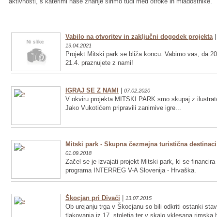
aktivnosti, s katerimi naše znanje širimo tudi med otroke in mladostnike.
Vabilo na otvoritev in zaključni dogodek projekta
|
19.04.2021
Projekt Mitski park se bliža koncu. Vabimo vas, da 20
21.4. praznujete z nami!
IGRAJ SE Z NAMI
|
07.02.2020
V okviru projekta MITSKI PARK smo skupaj z ilustrat
Jako Vukotićem pripravili zanimive igre...
Mitski park - Skupna čezmejna turistična destinaci
01.09.2018
Začel se je izvajati projekt Mitski park, ki se financira
programa INTERREG V-A Slovenija - Hrvaška.
Škocjan pri Divači
|
13.07.2015
Ob urejanju trga v Škocjanu so bili odkriti ostanki sta
tlakovanja iz 17. stoletja ter v skalo vklesana rimska 