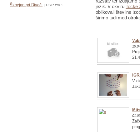
razstav ter izdajamo p
Škocjan pri Divači
| 13.07.2015
jezik. V okviru
Točke 
oblikovali številne iz
širimo tudi med otrok
Vabi
19.0
Proj
21.4
IGR
V ok
Jako
Mits
01.0
Zače
pro