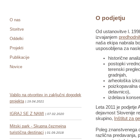
O podjetju
O nas
Storitve
Od ustanovitve l. 1998
izvajanjem
predhodnih
Oddelki
naša ekipa nabrala bo
Projekti
usposobljena za nasle
Publikacije
historične anali
postopki vredno
Novice
terenski pregled
gradnjah,
arheološka izko
poizkopavalna o
delavnico),
Vabilo na otvoritev in zaključni dogodek
izdelava konser
projekta
| 19.04.2021
Leta 2011 je podjetje 
dejavnost Slovenije re
IGRAJ SE Z NAMI
| 07.02.2020
skupino,
Inštitut za g
Mitski park - Skupna čezmejna
Poleg znanstvenega de
turistična destinaci
| 01.09.2018
različna predavanja, pr