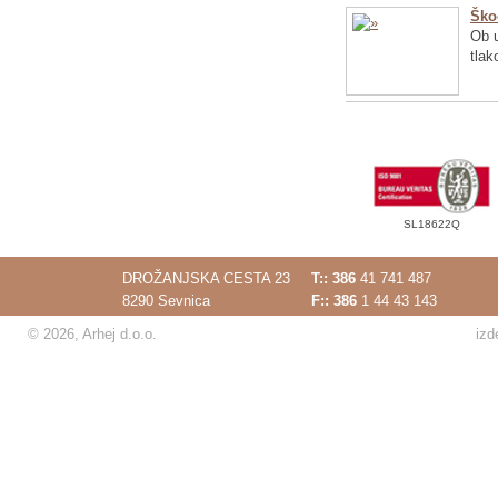
Ško
Ob u
tlak
SL18622Q
DROŽANJSKA CESTA 23
T::
386
41 741 487
8290 Sevnica
F:: 386
1 44 43 143
© 2026, Arhej d.o.o.
izd