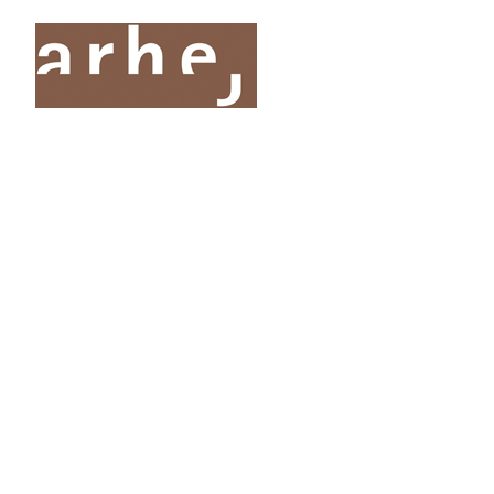
O nas
Storitve
Oddelki
Projekti
Publik