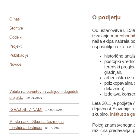
O podjetju
O nas
Storitve
Od ustanovitve l. 1998
izvajanjem
predhodnih
Oddelki
naša ekipa nabrala bo
Projekti
usposobljena za nasle
Publikacije
historične anali
postopki vredno
Novice
terenski pregled
gradnjah,
arheološka izko
poizkopavalna o
delavnico),
Vabilo na otvoritev in zaključni dogodek
izdelava konser
projekta
| 19.04.2021
Leta 2011 je podjetje 
dejavnost Slovenije re
IGRAJ SE Z NAMI
| 07.02.2020
skupino,
Inštitut za g
Mitski park - Skupna čezmejna
Poleg znanstvenega de
turistična destinaci
| 01.09.2018
različna predavanja, pr