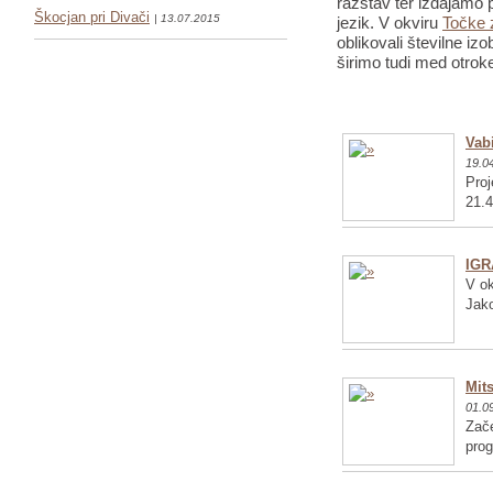
razstav ter izdajamo p
Škocjan pri Divači
| 13.07.2015
jezik. V okviru
Točke 
oblikovali številne iz
širimo tudi med otrok
Vabi
19.0
Proj
21.4
IGR
V ok
Jako
Mits
01.0
Zače
pro