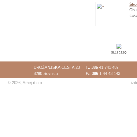
Ško
Ob u
tlak
SL18622Q
DROŽANJSKA CESTA 23
T::
386
41 741 487
8290 Sevnica
F:: 386
1 44 43 143
© 2026, Arhej d.o.o.
izd