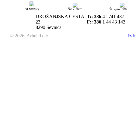
SL18622Q
Šifra: 3062
Št. vpisa: 320
DROŽANJSKA CESTA
T::
386
41 741 487
23
F:: 386
1 44 43 143
8290 Sevnica
© 2026, Arhej d.o.o.
izd