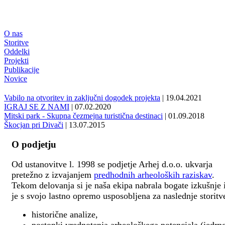
O nas
Storitve
Oddelki
Projekti
Publikacije
Novice
Vabilo na otvoritev in zaključni dogodek projekta
| 19.04.2021
IGRAJ SE Z NAMI
| 07.02.2020
Mitski park - Skupna čezmejna turistična destinaci
| 01.09.2018
Škocjan pri Divači
| 13.07.2015
O podjetju
Od ustanovitve l. 1998 se podjetje Arhej d.o.o. ukvarja
pretežno z izvajanjem
predhodnih arheoloških raziskav
.
Tekom delovanja si je naša ekipa nabrala bogate izkušnje 
je s svojo lastno opremo usposobljena za naslednje storitv
historične analize,