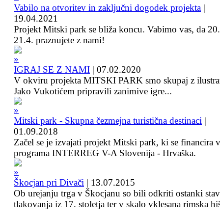
Vabilo na otvoritev in zaključni dogodek projekta
|
19.04.2021
Projekt Mitski park se bliža koncu. Vabimo vas, da 20.
21.4. praznujete z nami!
IGRAJ SE Z NAMI
|
07.02.2020
V okviru projekta MITSKI PARK smo skupaj z ilustra
Jako Vukotićem pripravili zanimive igre...
Mitski park - Skupna čezmejna turistična destinaci
|
01.09.2018
Začel se je izvajati projekt Mitski park, ki se financira 
programa INTERREG V-A Slovenija - Hrvaška.
Škocjan pri Divači
|
13.07.2015
Ob urejanju trga v Škocjanu so bili odkriti ostanki sta
tlakovanja iz 17. stoletja ter v skalo vklesana rimska hi