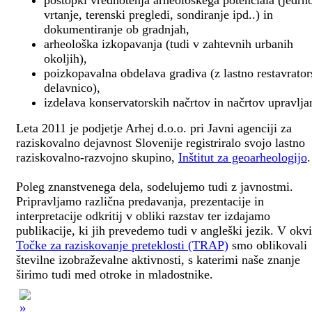
postopki vrednotenja arheološkega potenciala (jedrn
vrtanje, terenski pregledi, sondiranje ipd..) in
dokumentiranje ob gradnjah,
arheološka izkopavanja (tudi v zahtevnih urbanih
okoljih),
poizkopavalna obdelava gradiva (z lastno restavrato
delavnico),
izdelava konservatorskih načrtov in načrtov upravlja
Leta 2011 je podjetje Arhej d.o.o. pri Javni agenciji za
raziskovalno dejavnost Slovenije registriralo svojo lastno
raziskovalno-razvojno skupino,
Inštitut za geoarheologijo
.
Poleg znanstvenega dela, sodelujemo tudi z javnostmi.
Pripravljamo različna predavanja, prezentacije in
interpretacije odkritij v obliki razstav ter izdajamo
publikacije, ki jih prevedemo tudi v angleški jezik. V okv
Točke za raziskovanje preteklosti (TRAP)
smo oblikovali
številne izobraževalne aktivnosti, s katerimi naše znanje
širimo tudi med otroke in mladostnike.