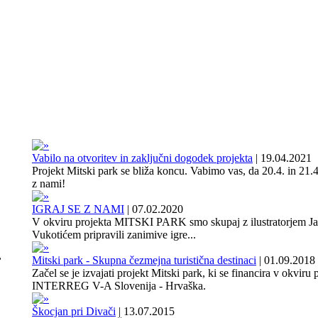
Vabilo na otvoritev in zaključni dogodek projekta
|
19.04.2021
Projekt Mitski park se bliža koncu. Vabimo vas, da 20.4. in 21.4
z nami!
IGRAJ SE Z NAMI
|
07.02.2020
V okviru projekta MITSKI PARK smo skupaj z ilustratorjem J
Vukotićem pripravili zanimive igre...
,
Mitski park - Skupna čezmejna turistična destinaci
|
01.09.2018
Začel se je izvajati projekt Mitski park, ki se financira v okviru
INTERREG V-A Slovenija - Hrvaška.
Škocjan pri Divači
|
13.07.2015