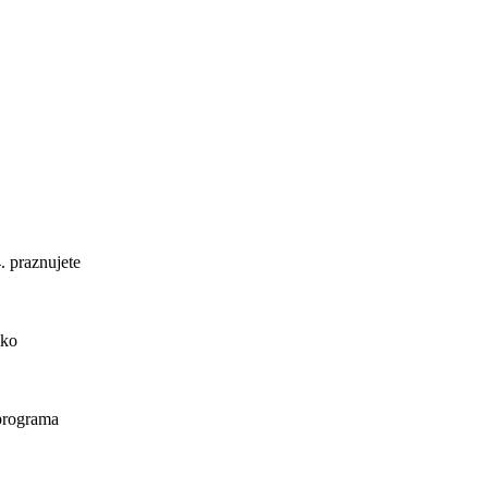
. praznujete
ako
 programa