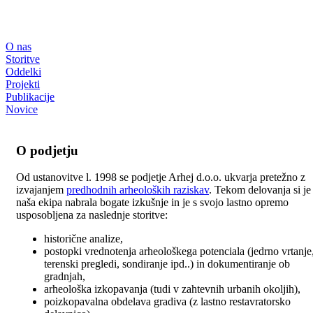
O nas
Storitve
Oddelki
Projekti
Publikacije
Novice
O podjetju
Od ustanovitve l. 1998 se podjetje Arhej d.o.o. ukvarja pretežno z
izvajanjem
predhodnih arheoloških raziskav
. Tekom delovanja si je
naša ekipa nabrala bogate izkušnje in je s svojo lastno opremo
usposobljena za naslednje storitve:
historične analize,
postopki vrednotenja arheološkega potenciala (jedrno vrtanje
terenski pregledi, sondiranje ipd..) in dokumentiranje ob
gradnjah,
arheološka izkopavanja (tudi v zahtevnih urbanih okoljih),
poizkopavalna obdelava gradiva (z lastno restavratorsko