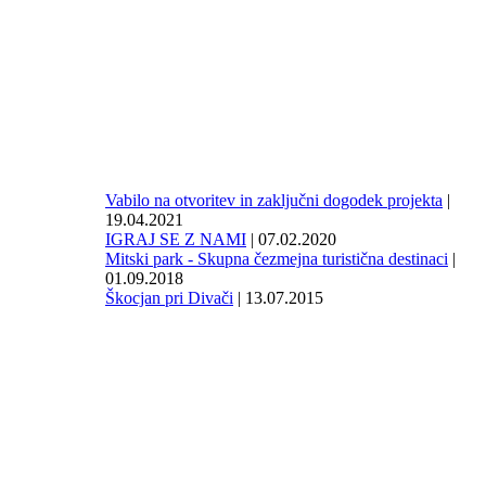
Vabilo na otvoritev in zaključni dogodek projekta
|
19.04.2021
IGRAJ SE Z NAMI
| 07.02.2020
Mitski park - Skupna čezmejna turistična destinaci
|
01.09.2018
Škocjan pri Divači
| 13.07.2015