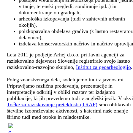
postopki vrednotenja arheološkega potenciala (jedrn
vrtanje, terenski pregledi, sondiranje ipd..) in
dokumentiranje ob gradnjah,
arheološka izkopavanja (tudi v zahtevnih urbanih
okoljih),
poizkopavalna obdelava gradiva (z lastno restavrato
delavnico),
izdelava konservatorskih načrtov in načrtov upravlja
Leta 2011 je podjetje Arhej d.o.o. pri Javni agenciji za
raziskovalno dejavnost Slovenije registriralo svojo lastno
raziskovalno-razvojno skupino,
Inštitut za geoarheologijo
.
Poleg znanstvenega dela, sodelujemo tudi z javnostmi.
Pripravljamo različna predavanja, prezentacije in
interpretacije odkritij v obliki razstav ter izdajamo
publikacije, ki jih prevedemo tudi v angleški jezik. V okv
Točke za raziskovanje preteklosti (TRAP)
smo oblikovali
številne izobraževalne aktivnosti, s katerimi naše znanje
širimo tudi med otroke in mladostnike.