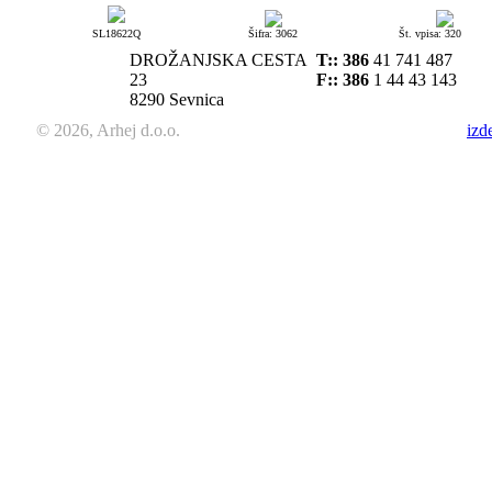
SL18622Q
Šifra: 3062
Št. vpisa: 320
DROŽANJSKA CESTA
T::
386
41 741 487
23
F:: 386
1 44 43 143
8290 Sevnica
© 2026, Arhej d.o.o.
izd