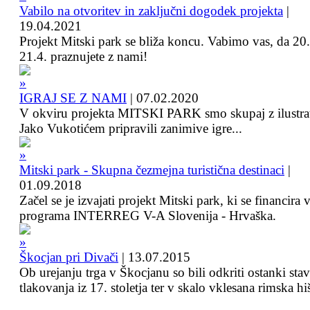
Vabilo na otvoritev in zaključni dogodek projekta
|
19.04.2021
Projekt Mitski park se bliža koncu. Vabimo vas, da 20.
21.4. praznujete z nami!
IGRAJ SE Z NAMI
|
07.02.2020
V okviru projekta MITSKI PARK smo skupaj z ilustra
Jako Vukotićem pripravili zanimive igre...
Mitski park - Skupna čezmejna turistična destinaci
|
01.09.2018
Začel se je izvajati projekt Mitski park, ki se financira 
programa INTERREG V-A Slovenija - Hrvaška.
Škocjan pri Divači
|
13.07.2015
Ob urejanju trga v Škocjanu so bili odkriti ostanki sta
tlakovanja iz 17. stoletja ter v skalo vklesana rimska hi