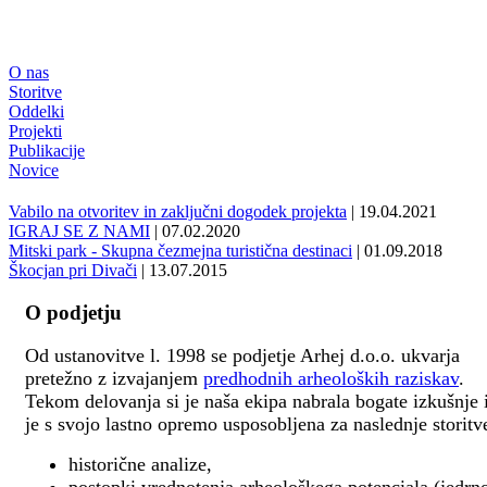
O nas
Storitve
Oddelki
Projekti
Publikacije
Novice
Vabilo na otvoritev in zaključni dogodek projekta
| 19.04.2021
IGRAJ SE Z NAMI
| 07.02.2020
Mitski park - Skupna čezmejna turistična destinaci
| 01.09.2018
Škocjan pri Divači
| 13.07.2015
O podjetju
Od ustanovitve l. 1998 se podjetje Arhej d.o.o. ukvarja
pretežno z izvajanjem
predhodnih arheoloških raziskav
.
Tekom delovanja si je naša ekipa nabrala bogate izkušnje 
je s svojo lastno opremo usposobljena za naslednje storitv
historične analize,