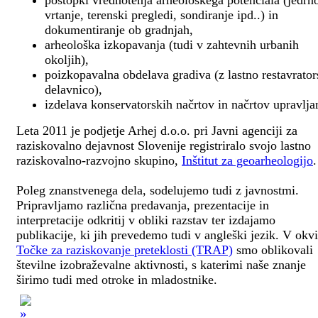
postopki vrednotenja arheološkega potenciala (jedrn
vrtanje, terenski pregledi, sondiranje ipd..) in
dokumentiranje ob gradnjah,
arheološka izkopavanja (tudi v zahtevnih urbanih
okoljih),
poizkopavalna obdelava gradiva (z lastno restavrato
delavnico),
izdelava konservatorskih načrtov in načrtov upravlja
Leta 2011 je podjetje Arhej d.o.o. pri Javni agenciji za
raziskovalno dejavnost Slovenije registriralo svojo lastno
raziskovalno-razvojno skupino,
Inštitut za geoarheologijo
.
Poleg znanstvenega dela, sodelujemo tudi z javnostmi.
Pripravljamo različna predavanja, prezentacije in
interpretacije odkritij v obliki razstav ter izdajamo
publikacije, ki jih prevedemo tudi v angleški jezik. V okv
Točke za raziskovanje preteklosti (TRAP)
smo oblikovali
številne izobraževalne aktivnosti, s katerimi naše znanje
širimo tudi med otroke in mladostnike.