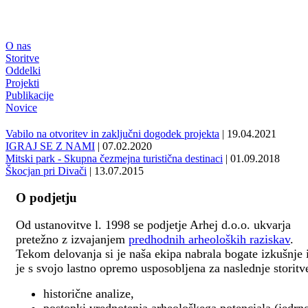
O nas
Storitve
Oddelki
Projekti
Publikacije
Novice
Vabilo na otvoritev in zaključni dogodek projekta
| 19.04.2021
IGRAJ SE Z NAMI
| 07.02.2020
Mitski park - Skupna čezmejna turistična destinaci
| 01.09.2018
Škocjan pri Divači
| 13.07.2015
O podjetju
Od ustanovitve l. 1998 se podjetje Arhej d.o.o. ukvarja
pretežno z izvajanjem
predhodnih arheoloških raziskav
.
Tekom delovanja si je naša ekipa nabrala bogate izkušnje 
je s svojo lastno opremo usposobljena za naslednje storitv
historične analize,