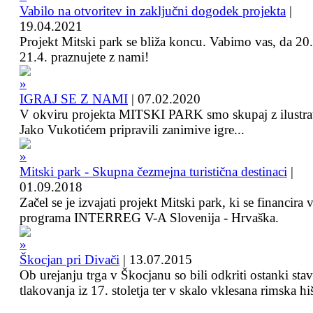
Vabilo na otvoritev in zaključni dogodek projekta
|
19.04.2021
Projekt Mitski park se bliža koncu. Vabimo vas, da 20.
21.4. praznujete z nami!
IGRAJ SE Z NAMI
|
07.02.2020
V okviru projekta MITSKI PARK smo skupaj z ilustra
Jako Vukotićem pripravili zanimive igre...
Mitski park - Skupna čezmejna turistična destinaci
|
01.09.2018
Začel se je izvajati projekt Mitski park, ki se financira 
programa INTERREG V-A Slovenija - Hrvaška.
Škocjan pri Divači
|
13.07.2015
Ob urejanju trga v Škocjanu so bili odkriti ostanki sta
tlakovanja iz 17. stoletja ter v skalo vklesana rimska hi