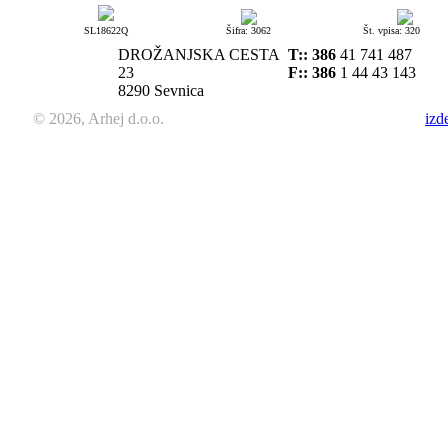
SL18622Q
Šifra: 3062
Št. vpisa: 320
DROŽANJSKA CESTA
T::
386
41 741 487
23
F:: 386
1 44 43 143
8290 Sevnica
© 2026, Arhej d.o.o.
izd